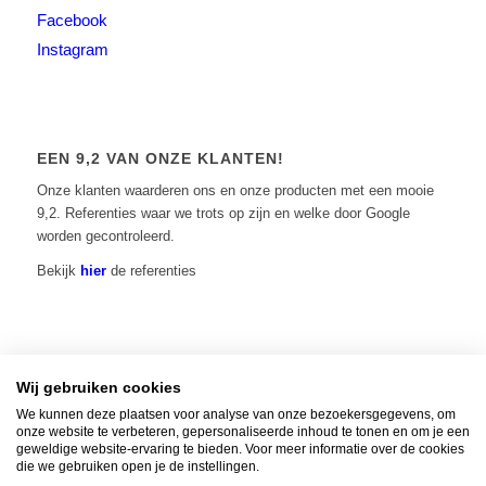
Facebook
Instagram
EEN 9,2 VAN ONZE KLANTEN!
Onze klanten waarderen ons en onze producten met een mooie
9,2. Referenties waar we trots op zijn en welke door Google
worden gecontroleerd.
Bekijk
hier
de referenties
Wij gebruiken cookies
Home
|
Contact
|
Algemene voorwaarden
|
Over ons
|
Privacy Policy
| © 2014 -
We kunnen deze plaatsen voor analyse van onze bezoekersgegevens, om
onze website te verbeteren, gepersonaliseerde inhoud te tonen en om je een
2026 - Vuur-tafels.nl | KvK: 65511883 |
Verzenden, retourneren en
geweldige website-ervaring te bieden. Voor meer informatie over de cookies
klantenservice
die we gebruiken open je de instellingen.