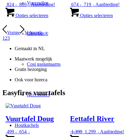
worden
worden
Vuurzuilen
Prijsklasse:
Prijsklasse:
824
-
869
Aanbieding!
674
-
719
Aanbieding!
,-
,-
op
op
€ 824
Dit
€ 674
Dit
de
de
tot
product
tot
product
Opties selecteren
Opties selecteren
productpagina
productpagi
€ 869
heeft
€ 719
heeft
meerdere
meerdere
variaties.
variaties.
Vorige
Volgende
Glowbus®
Deze
Deze
1
2
3
optie
optie
kan
kan
Gemaakt in NL
gekozen
gekozen
Maatwerk mogelijk
worden
worden
Cosi gaslantaarns
op
op
Gratis bezorging
de
de
productpagina
productpagi
Ook voor horeca
Easyfires vuurtafels
Accessoires
Vuurtafel Doug
Eettafel River
Houtkachels
Prijsklasse:
Oorspronkelijke
Huidige
499
-
654
1.399
1.299
Aanbieding!
,-
,-
€ 499
Dit
prijs
prijs