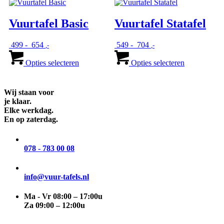
variaties.
variaties.
Deze
Deze
Vuurtafel Basic
Vuurtafel Statafel
optie
optie
kan
kan
gekozen
gekozen
Prijsklasse:
Prijsklasse:
499
-
654
549
-
704
,-
,-
worden
worden
€ 499
Dit
€ 549
Dit
op
op
tot
product
tot
product
Opties selecteren
Opties selecteren
de
de
€ 654
heeft
€ 704
heeft
productpagina
productpagi
meerdere
meerdere
variaties.
variaties.
Wij staan voor
Deze
Deze
je klaar.
optie
optie
Elke werkdag.
kan
kan
En op zaterdag.
gekozen
gekozen
worden
worden
op
op
078 - 783 00 08
de
de
productpagina
productpagi
info@vuur-tafels.nl
Ma - Vr 08:00 – 17:00u
Za 09:00 – 12:00u