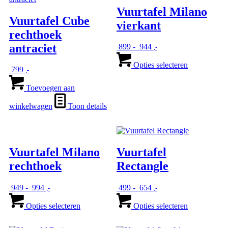
Vuurtafel Milano
Vuurtafel Cube
vierkant
rechthoek
antraciet
Prijsklasse:
899
-
944
,-
€ 899
Dit
tot
product
Opties selecteren
799
,-
€ 944
heeft
meerdere
Toevoegen aan
variaties.
Deze
winkelwagen
Toon details
optie
kan
gekozen
worden
op
Vuurtafel Milano
Vuurtafel
de
rechthoek
Rectangle
productpagi
Prijsklasse:
Prijsklasse:
949
-
994
499
-
654
,-
,-
€ 949
Dit
€ 499
Dit
tot
product
tot
product
Opties selecteren
Opties selecteren
€ 994
heeft
€ 654
heeft
meerdere
meerdere