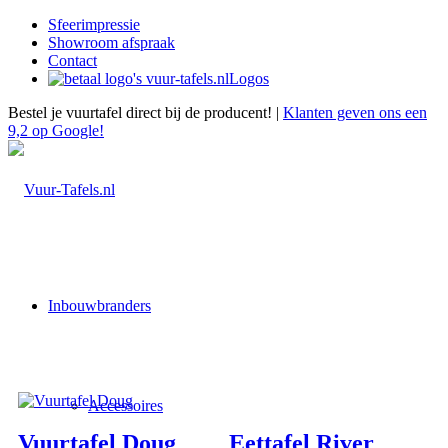
Sfeerimpressie
Showroom afspraak
Contact
Logos
Bestel je vuurtafel direct bij de producent! |
Klanten geven ons een
9,2 op Google!
EASYFIRES
Inbouwbranders
VUURTAFELS
OP MAAT GEMAAKT
Accessoires
Vuurtafel Doug
Eettafel River