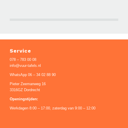
Service
078 – 783 00 08
info@vuur-tafels.nl
WhatsApp 06 – 34 02 88 90
Pieter Zeemanweg 16
3316GZ Dordrecht
Openingstijden:
Werkdagen 8:00 – 17:00, zaterdag van 9:00 – 12:00