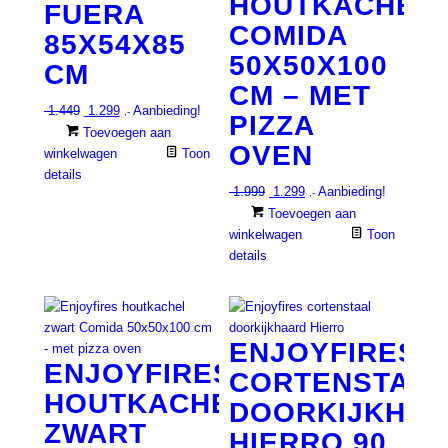
HOUTKACHEL
FUERA
COMIDA
85X54X85
50X50X100
CM
CM – MET
Oorspronkelijke
Huidige
1.449
1.299
Aanbieding!
,-
PIZZA
prijs
prijs
Toevoegen aan
OVEN
was:
is:
winkelwagen
Toon
€ 1.449.
€ 1.299.
details
Oorspronkelijke
Huidige
1.999
1.299
Aanbieding!
,-
prijs
prijs
Toevoegen aan
was:
is:
winkelwagen
Toon
€ 1.999.
€ 1.299.
details
ENJOYFIRES
ENJOYFIRES
CORTENSTAAL
HOUTKACHEL
DOORKIJKHA
ZWART
HIERRO 90