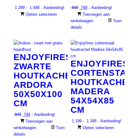
Prijsklasse:
Oorspronkelijke
Huidige
1.299
-
1.448
Aanbieding!
849
749
Aanbieding!
,-
,-
€ 1.299
prijs
prijs
Dit
Opties selecteren
Toevoegen aan
tot
was:
is:
product
winkelwagen
Toon
€ 1.448
€ 849.
€ 749.
heeft
details
meerdere
variaties.
Deze
optie
ENJOYFIRES
kan
ENJOYFIRES
ZWARTE
gekozen
CORTENSTAAL
worden
HOUTKACHEL
op
HOUTKACHEL
ARDORA
de
MADERA
50X50X100
productpagina
54X54X85
CM
CM
Oorspronkelijke
Huidige
849
749
Aanbieding!
,-
prijs
prijs
Prijsklasse:
1.199
-
1.348
Aanbieding!
Toevoegen aan
,-
was:
is:
€ 1.199
Dit
winkelwagen
Toon
Opties selecteren
€ 849.
€ 749.
tot
product
details