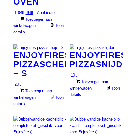
OVEN
Oorspronkelijke
Huidige
1.049
949
Aanbieding!
,-
prijs
prijs
Toevoegen aan
was:
is:
winkelwagen
Toon
€ 1.049.
€ 949.
details
ENJOYFIRES
ENJOYFIRES
PIZZASCHEP
PIZZASNIJDER
– S
10
,-
Toevoegen aan
20
,-
winkelwagen
Toon
Toevoegen aan
details
winkelwagen
Toon
details