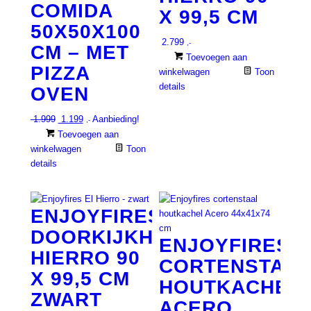
COMIDA
X 99,5 CM
50X50X100
2.799
,-
CM – MET
Toevoegen aan
PIZZA
winkelwagen
Toon
details
OVEN
Oorspronkelijke
Huidige
1.999
1.199
Aanbieding!
,-
prijs
prijs
Toevoegen aan
was:
is:
winkelwagen
Toon
€ 1.999.
€ 1.199.
details
ENJOYFIRES
DOORKIJKHAARD
ENJOYFIRES
HIERRO 90
CORTENSTAAL
X 99,5 CM
HOUTKACHEL
ZWART
ACERO