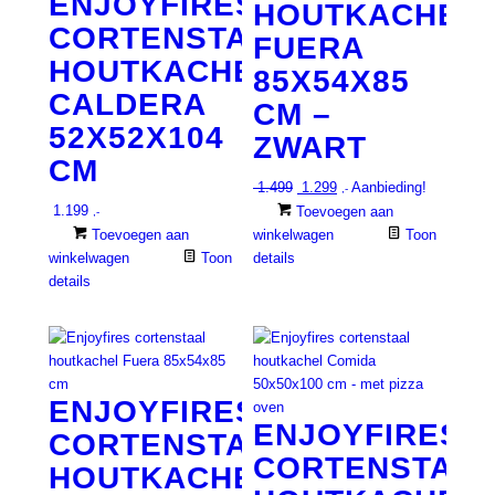
ENJOYFIRES
HOUTKACHEL
optie
kan
CORTENSTAAL
kan
gekozen
FUERA
gekozen
worden
HOUTKACHEL
85X54X85
worden
op
CALDERA
op
CM –
de
52X52X104
de
productpa
ZWART
productpagina
CM
Oorspronkelijke
Huidige
1.499
1.299
Aanbieding!
,-
prijs
prijs
1.199
Toevoegen aan
,-
was:
is:
Toevoegen aan
winkelwagen
Toon
€ 1.499.
€ 1.299.
winkelwagen
Toon
details
details
ENJOYFIRES
ENJOYFIRES
CORTENSTAAL
CORTENSTAAL
HOUTKACHEL