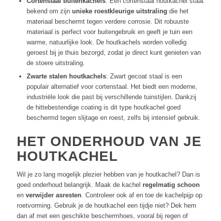
Cortenstaal buitenkachels
: Een cortenstaal houtkachel staat
bekend om zijn
unieke roestkleurige uitstraling
die het
materiaal beschermt tegen verdere corrosie. Dit robuuste
materiaal is perfect voor buitengebruik en geeft je tuin een
warme, natuurlijke look. De houtkachels worden volledig
geroest bij je thuis bezorgd, zodat je direct kunt genieten van
de stoere uitstraling.
Zwarte stalen houtkachels
: Zwart gecoat staal is een
populair alternatief voor cortenstaal. Het biedt een moderne,
industriële look die past bij verschillende tuinstijlen. Dankzij
de hittebestendige coating is dit type houtkachel goed
beschermd tegen slijtage en roest, zelfs bij intensief gebruik.
HET ONDERHOUD VAN JE
HOUTKACHEL
Wil je zo lang mogelijk plezier hebben van je houtkachel? Dan is
goed onderhoud belangrijk. Maak de kachel
regelmatig schoon
en
verwijder asresten
. Controleer ook af en toe de kachelpijp op
roetvorming. Gebruik je de houtkachel een tijdje niet? Dek hem
dan af met een geschikte beschermhoes, vooral bij regen of