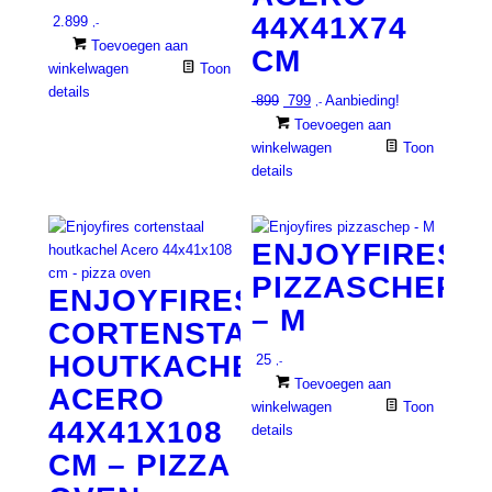
44X41X74
2.899
,-
Toevoegen aan
CM
winkelwagen
Toon
details
Oorspronkelijke
Huidige
899
799
Aanbieding!
,-
prijs
prijs
Toevoegen aan
was:
is:
winkelwagen
Toon
€ 899.
€ 799.
details
ENJOYFIRES
PIZZASCHEP
ENJOYFIRES
– M
CORTENSTAAL
HOUTKACHEL
25
,-
Toevoegen aan
ACERO
winkelwagen
Toon
44X41X108
details
CM – PIZZA