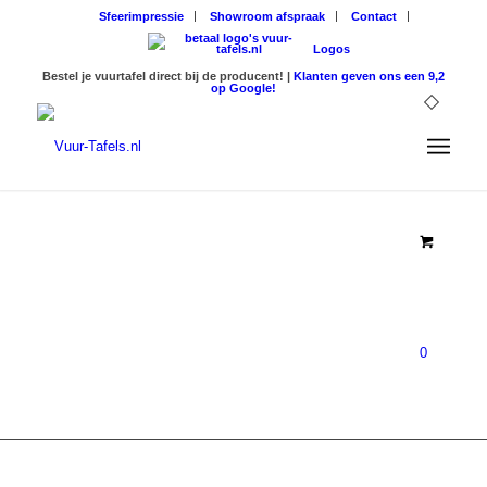
Sfeerimpressie
Showroom afspraak
Contact
Logos
Bestel je vuurtafel direct bij de producent! |
Klanten geven ons een 9,2
op Google!
HOUTKACHEL
SPECIALIST
VAN
NEDERLAND!
0