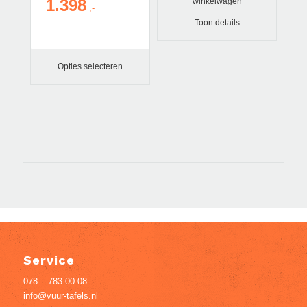
1.398
winkelwagen
Prijsklasse:
€ 1.249
Toon details
tot
€ 1.398
Opties selecteren
Service
078 – 783 00 08
info@vuur-tafels.nl