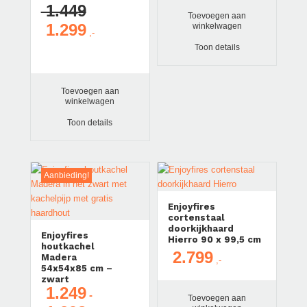
1.449
Toevoegen aan
1.299
winkelwagen
Oorspronkelijke
Huidige
prijs
prijs
Toon details
was:
is:
€ 1.449.
€ 1.299.
Toevoegen aan
winkelwagen
Toon details
Aanbieding!
Enjoyfires
cortenstaal
doorkijkhaard
Enjoyfires
Hierro 90 x 99,5 cm
houtkachel
2.799
Madera
54x54x85 cm –
zwart
1.249
-
Toevoegen aan