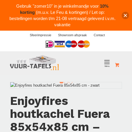
Gebruik "zomer10" in je winkelmandje voor
10%
korting
(m.u.v. Le Feu & kortingen) / Let op:
bestellingen worden t/m 21-08 vertraagd geleverd i.v.m.
vakantie
Sfeerimpressie
Showroom afspraak
Contact
Logos
1
2
3
Enjoyfires
houtkachel Fuera
85x54x85 cm –