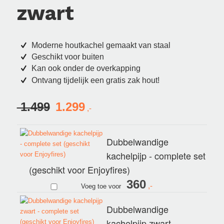
zwart
Moderne houtkachel gemaakt van staal
Geschikt voor buiten
Kan ook onder de overkapping
Ontvang tijdelijk een gratis zak hout!
1.499
1.299
Oorspronkelijke
Huidige
prijs
prijs
was:
is:
Dubbelwandige
€ 1.499.
€ 1.299.
kachelpijp - complete set
(geschikt voor Enjoyfires)
360
Voeg toe voor
Dubbelwandige
kachelpijp zwart -