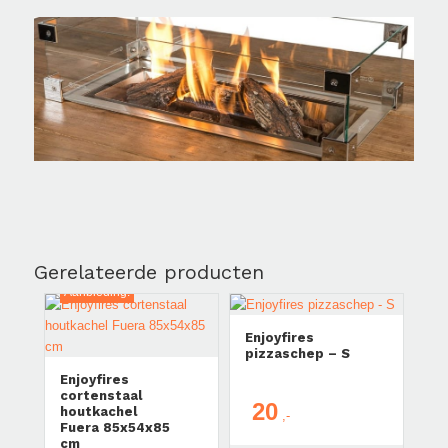
Gerelateerde producten
Aanbieding!
Enjoyfires
pizzaschep – S
Enjoyfires
cortenstaal
20
houtkachel
Fuera 85x54x85
cm