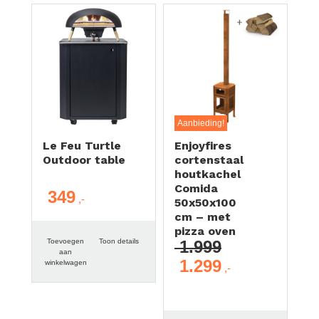
Aanbieding!
Le Feu Turtle
Enjoyfires
Outdoor table
cortenstaal
houtkachel
Comida
349
50x50x100
cm – met
pizza oven
Toevoegen
Toon details
1.999
aan
1.299
winkelwagen
Oorspronkelijke
Huidige
prijs
prijs
was:
is:
€ 1.999.
€ 1.299.