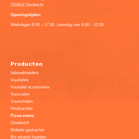
3316GZ Dordrecht
Openingstijden:
Werkdagen 8:00 – 17:00, zaterdag van 9:00 – 12:00
Producten
Inbouwbranders
Vuurtafels
Vuurtafel accessoires
Vuurzuilen
Vuurschalen
Houtkachels
Pizza-ovens
Glowbus®
Mobiele gaskachel
Bio ethanol haarden