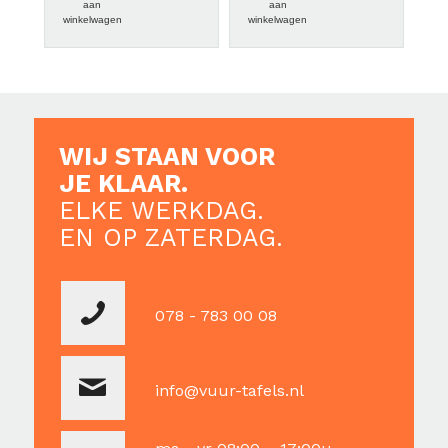
aan
aan
winkelwagen
winkelwagen
WIJ STAAN VOOR
JE KLAAR.
ELKE WERKDAG.
EN OP ZATERDAG.
078 - 783 00 08
info@vuur-tafels.nl