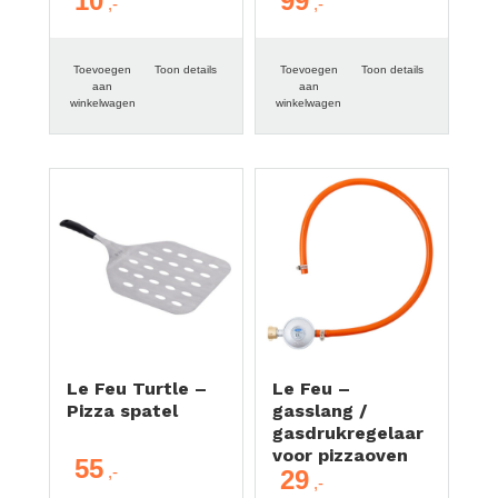
10
99
Toevoegen
Toon details
Toevoegen
Toon details
aan
aan
winkelwagen
winkelwagen
Le Feu Turtle –
Le Feu –
Pizza spatel
gasslang /
gasdrukregelaar
voor pizzaoven
55
29