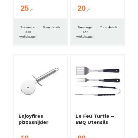
25
20
Toevoegen
Toon details
Toevoegen
Toon details
aan
aan
winkelwagen
winkelwagen
Enjoyfires
Le Feu Turtle –
pizzasnijder
BBQ Utensils