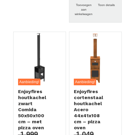
Toevoegen
Toon details
aan
winkelwagen
Aanbieding!
Aanbieding!
Enjoyfires
Enjoyfires
houtkachel
cortenstaal
zwart
houtkachel
Comida
Acero
50x50x100
44x41x108
cm – met
cm – pizza
pizza oven
oven
1.999
1.049