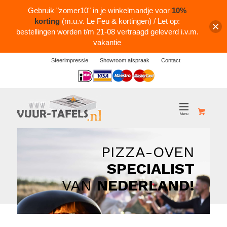
Gebruik "zomer10" in je winkelmandje voor
10%
korting
(m.u.v. Le Feu & kortingen) / Let op:
bestellingen worden t/m 21-08 vertraagd geleverd i.v.m.
vakantie
Sfeerimpressie
Showroom afspraak
Contact
Logos
PIZZA-OVEN
SPECIALIST
VAN
NEDERLAND!