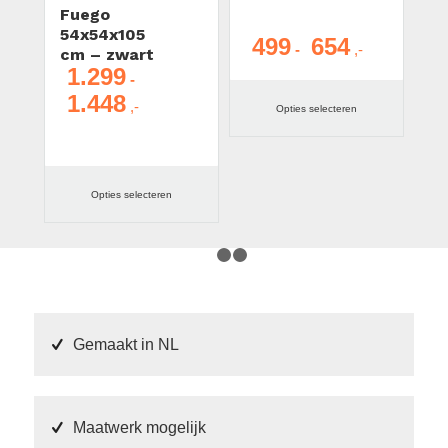
Fuego
54x54x105
499
654
Prijsklasse:
-
cm – zwart
€ 499
1.299
-
tot
1.448
Prijsklasse:
Opties selecteren
€ 654
€ 1.299
tot
€ 1.448
Opties selecteren
1
2
3
Gemaakt in NL
Maatwerk mogelijk