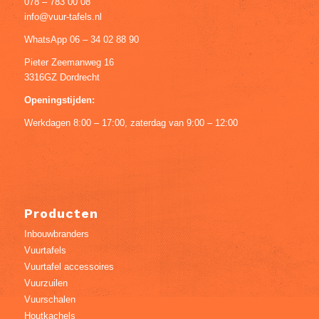
078 – 783 00 08
info@vuur-tafels.nl
WhatsApp 06 – 34 02 88 90
Pieter Zeemanweg 16
3316GZ Dordrecht
Openingstijden:
Werkdagen 8:00 – 17:00, zaterdag van 9:00 – 12:00
Producten
Inbouwbranders
Vuurtafels
Vuurtafel accessoires
Vuurzuilen
Vuurschalen
Houtkachels