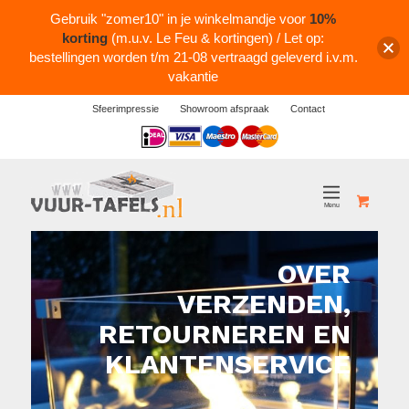
Gebruik "zomer10" in je winkelmandje voor
10%
korting
(m.u.v. Le Feu & kortingen) / Let op:
bestellingen worden t/m 21-08 vertraagd geleverd i.v.m.
vakantie
Sfeerimpressie
Showroom afspraak
Contact
Logos
OVER
VERZENDEN,
RETOURNEREN EN
KLANTENSERVICE