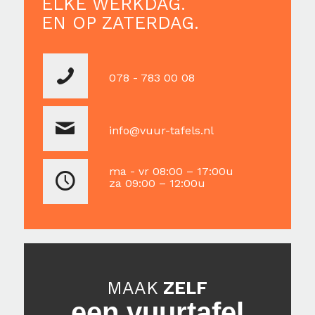
ELKE WERKDAG.
EN OP ZATERDAG.
078 - 783 00 08
info@vuur-tafels.nl
ma - vr 08:00 – 17:00u
za 09:00 – 12:00u
MAAK
ZELF
een vuurtafel