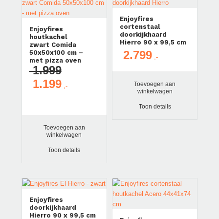
Enjoyfires
cortenstaal
Enjoyfires
doorkijkhaard
houtkachel
Hierro 90 x 99,5 cm
zwart Comida
2.799
50x50x100 cm –
met pizza oven
1.999
1.199
Oorspronkelijke
Huidige
Toevoegen aan
winkelwagen
prijs
prijs
was:
is:
Toon details
€ 1.999.
€ 1.199.
Toevoegen aan
winkelwagen
Toon details
Aanbieding!
Enjoyfires
doorkijkhaard
Hierro 90 x 99,5 cm