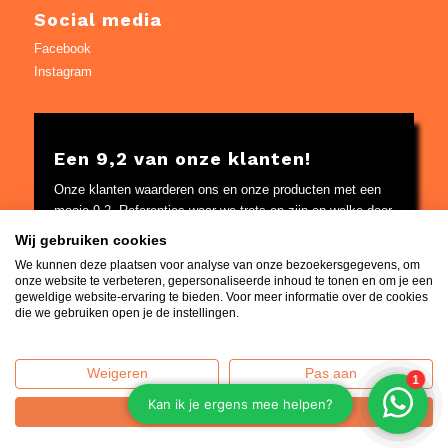
Social media
Facebook
Instagram
Een 9,2 van onze klanten!
Onze klanten waarderen ons en onze producten met een
mooie 9,2. Referenties waar we trots op zijn en welke door
Google worden gecontroleerd.
Wij gebruiken cookies
Bekijk
hier
de referenties
We kunnen deze plaatsen voor analyse van onze bezoekersgegevens, om
onze website te verbeteren, gepersonaliseerde inhoud te tonen en om je een
geweldige website-ervaring te bieden. Voor meer informatie over de cookies
die we gebruiken open je de instellingen.
Weigeren
Pas aan
Home
|
Contact
|
Algemene voorwaarden
|
Over ons
|
Privacy
Policy
| © 2014 - 2026 - Vuur-tafels.nl | KvK: 65511883 |
Accepteren
Verzenden, retourneren en klantenservice