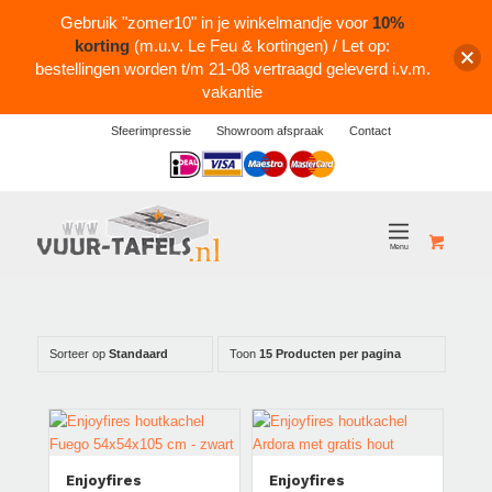
Gebruik "zomer10" in je winkelmandje voor
10%
korting
(m.u.v. Le Feu & kortingen) / Let op:
bestellingen worden t/m 21-08 vertraagd geleverd i.v.m.
vakantie
Sfeerimpressie
Showroom afspraak
Contact
Logos
Aanbieding!
Sorteer op
Standaard
Toon
15 Producten per pagina
Aanbieding!
Enjoyfires
Enjoyfires