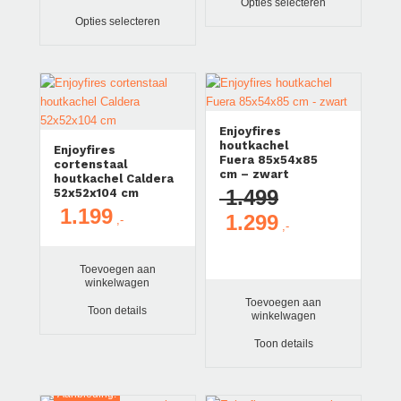
Opties selecteren
€ 1.398
Opties selecteren
Aanbieding!
Enjoyfires
houtkachel
Enjoyfires
Fuera 85x54x85
cortenstaal
cm – zwart
houtkachel Caldera
1.499
52x52x104 cm
1.199
1.299
Oorspronkelijke
Huidige
prijs
prijs
was:
is:
Toevoegen aan
winkelwagen
€ 1.499.
€ 1.299.
Toevoegen aan
Toon details
winkelwagen
Toon details
Aanbieding!