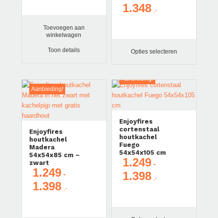
1.348
was:
is:
Prijsklasse:
€ 849.
€ 749.
€ 1.199
Toevoegen aan
tot
winkelwagen
€ 1.348
Toon details
Opties selecteren
Aanbieding!
Aanbieding!
Enjoyfires
cortenstaal
Enjoyfires
houtkachel
houtkachel
Fuego
Madera
54x54x105 cm
54x54x85 cm –
1.249
zwart
-
1.249
1.398
-
Prijsklasse:
1.398
Prijsklasse:
€ 1.249
€ 1.249
tot
tot
€ 1.398