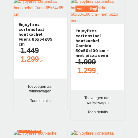
Aanbieding!
Enjoyfires
cortenstaal
Enjoyfires
houtkachel
cortenstaal
Fuera 85x54x85
houtkachel
cm
Comida
1.449
50x50x100 cm –
met pizza oven
1.299
Oorspronkelijke
Huidige
1.999
prijs
prijs
1.299
Oorspronkelijke
Huidige
was:
is:
prijs
prijs
€ 1.449.
€ 1.299.
was:
is:
Toevoegen aan
winkelwagen
€ 1.999.
€ 1.299.
Toevoegen aan
Toon details
winkelwagen
Toon details
Aanbieding!