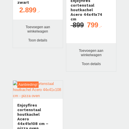
Enjoyfires
zwart
cortenstaal
2.899
houtkachel
Acero 44x41x74
cm
899
799
Oorspronkelijke
Huidige
Toevoegen aan
prijs
prijs
winkelwagen
was:
is:
Toon details
€ 899.
€ 799.
Toevoegen aan
winkelwagen
Toon details
Aanbieding!
Enjoyfires
cortenstaal
houtkachel
Acero
44x41x108 cm –
pizza oven