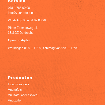
Service
078 – 783 00 08
info@vuur-tafels.nl
WhatsApp 06 – 34 02 88 90
Pieter Zeemanweg 16
3316GZ Dordrecht
Openingstijden:
Werkdagen 8:00 – 17:00, zaterdag van 9:00 – 12:00
Producten
Inbouwbranders
Vuurtafels
Vuurtafel accessoires
Vuurzuilen