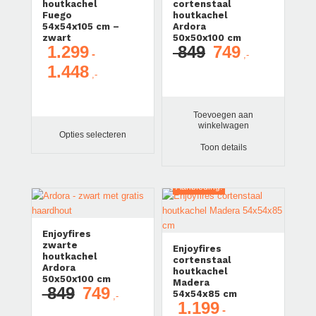
houtkachel
cortenstaal
Fuego
houtkachel
54x54x105 cm –
Ardora
zwart
50x50x100 cm
1.299
849
749
Oorspronkelijke
Huidige
-
1.448
prijs
prijs
Prijsklasse:
was:
is:
€ 1.299
€ 849.
€ 749.
tot
Toevoegen aan
€ 1.448
winkelwagen
Opties selecteren
Toon details
Aanbieding!
Aanbieding!
Enjoyfires
zwarte
Enjoyfires
houtkachel
cortenstaal
Ardora
houtkachel
50x50x100 cm
Madera
849
749
Oorspronkelijke
Huidige
54x54x85 cm
1.199
prijs
prijs
-