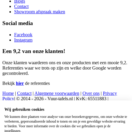
Blogs
Contact
Showroom afspraak maken
Social media
Facebook
Instagram
Een 9,2 van onze klanten!
Onze klanten waarderen ons en onze producten met een mooie 9,2.
Referenties waar we trots op zijn en welke door Google worden
gecontroleerd.
Bekijk
hier
de referenties
Home
|
Contact
|
Algemene voorwaarden
|
Over ons
|
Privacy
Policy
| © 2014 - 2026 - Vuur-tafels.nl | KvK: 65511883 |
Verzenden, retourneren en klantenservice
Wij gebruiken cookies
Vuurtafel Juke vierkant
Vuurtafel River vierkant
We kunnen deze plaatsen voor analyse van onze bezoekersgegevens, om onze website te
verbeteren, gepersonaliseerde inhoud te tonen en om je een geweldige website-ervaring
Scroll naar bovenzijde
te bieden. Voor meer informatie over de cookies die we gebruiken open je de
AARDGASAANSLUITING INFORMATIE
instellingen.