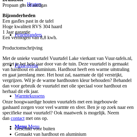
Heaters
Propaan gas of aardgas
Bijzonderheden
Een gasfles past in de tafel
Hoge kwaliteit RVS 304 haard
1 Jaar garantie
Pelletbranders
Een vermogen van 8,8 kwh.
Productomschrijving
Met de unieke vuurtafel Vuurtafel Lake vierkant van Vuur-tafels.nl,
geniet je het hele jaar door van de tuin. Deze vuurtafel is gemaakt
Pizza-ovens
van hardhout en aluminium. Hardhout heeft een warme uitstraling
en gaat jarenlang mee. Het hout zal, naarmate de tijd verstrijkt,
vergrijzen. Wil je de warme hardhouten kleur behouden? Behandel
dan voor gebruik de vuurtafel met olie speciaal voor hardhout en
herhaal dit elk jaar.
Warmtekussens
Onze hoogwaardige houten vuurtafels met een ingebouwde
gashaard zorgen voor veel warmte en sfeer. Ben je op zoek naar een
specifieke maat vuurtafel? Ook maatwerk is mogelijk. Neem
dan
contact
met ons op.
Menu
Menu
Geschikt voor buiten
Gemaakt van hardhout en aluminium