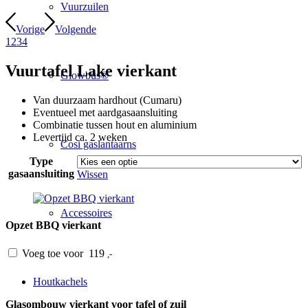
Vuurzuilen
Vorige
Volgende
1
2
3
4
Vuurtafel Lake vierkant
Glowbus®
Van duurzaam hardhout (Cumaru)
Eventueel met aardgasaansluiting
Combinatie tussen hout en aluminium
Levertijd ca. 2 weken
Cosi gaslantaarns
Type
gasaansluiting
Wissen
Accessoires
Opzet BBQ vierkant
Voeg toe voor
119
,-
Houtkachels
Glasombouw vierkant voor tafel of zuil