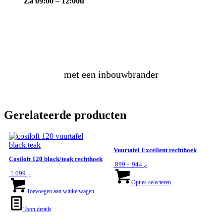
Za 09:00 – 12:00u
maak
zelf
een vuurtafel
met een inbouwbrander
Gerelateerde producten
Vuurtafel Excellent rechthoek
Cosiloft 120 black/teak rechthoek
Prijsklasse:
899
-
944
,-
€ 899
Dit
1.099
,-
tot
product
Opties selecteren
€ 944
heeft
Toevoegen aan winkelwagen
meerdere
variaties.
Toon details
Deze