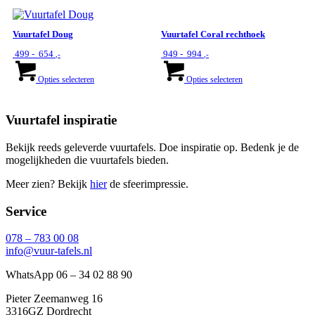
optie
kan
gekozen
Vuurtafel Doug
Vuurtafel Coral rechthoek
worden
Prijsklasse:
Prijsklasse:
499
-
654
949
-
994
op
,-
,-
€ 499
€ 949
Dit
Dit
de
tot
tot
product
product
Opties selecteren
Opties selecteren
productpagina
€ 654
€ 994
heeft
heeft
meerdere
meerdere
variaties.
variaties.
Vuurtafel inspiratie
Deze
Deze
optie
optie
Bekijk reeds geleverde vuurtafels. Doe inspiratie op. Bedenk je de
kan
kan
mogelijkheden die vuurtafels bieden.
gekozen
gekozen
worden
worden
Meer zien? Bekijk
hier
de sfeerimpressie.
op
op
de
de
Service
productpagina
productpagina
078 – 783 00 08
info@vuur-tafels.nl
WhatsApp 06 – 34 02 88 90
Pieter Zeemanweg 16
3316GZ Dordrecht