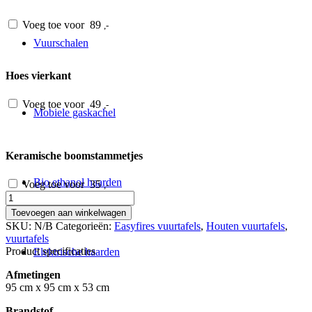
Voeg toe voor
89
,-
Vuurschalen
Hoes vierkant
Voeg toe voor
49
,-
Mobiele gaskachel
Keramische boomstammetjes
Bio ethanol haarden
Voeg toe voor
35
,-
Vuurtafel
Lake
Toevoegen aan winkelwagen
vierkant
SKU:
N/B
Categorieën:
Easyfires vuurtafels
,
Houten vuurtafels
,
aantal
vuurtafels
Product specificaties
Elektrische haarden
Afmetingen
95 cm x 95 cm x 53 cm
Brandstof