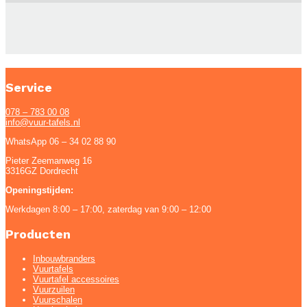
Service
078 – 783 00 08
info@vuur-tafels.nl
WhatsApp 06 – 34 02 88 90
Pieter Zeemanweg 16
3316GZ Dordrecht
Openingstijden:
Werkdagen 8:00 – 17:00, zaterdag van 9:00 – 12:00
Producten
Inbouwbranders
Vuurtafels
Vuurtafel accessoires
Vuurzuilen
Vuurschalen