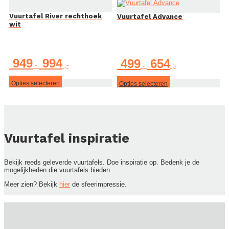
Vuurtafel River rechthoek
Vuurtafel Advance
wit
Prijsklasse:
949
994
Prijsklasse:
499
654
-
-
€ 949
€ 499
tot
tot
€ 994
Dit
€ 654
Dit
Opties selecteren
Opties selecteren
product
product
heeft
heeft
meerdere
meerdere
variaties.
variaties.
Deze
Deze
optie
optie
Vuurtafel inspiratie
kan
kan
gekozen
gekozen
worden
worden
op
op
Bekijk reeds geleverde vuurtafels. Doe inspiratie op. Bedenk je de
de
de
mogelijkheden die vuurtafels bieden.
productpagina
productpagina
Meer zien? Bekijk
hier
de sfeerimpressie.