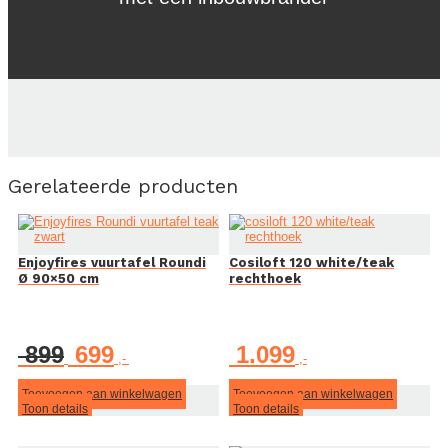
Aanbieding!
Gerelateerde producten
Enjoyfires vuurtafel Roundi
Cosiloft 120 white/teak
Ø 90×50 cm
rechthoek
Oorspronkelijke
Huidige
899
699
1.099
prijs
prijs
was:
is:
€ 899.
€ 699.
Toevoegen aan winkelwagen
Toevoegen aan winkelwagen
Toon details
Toon details