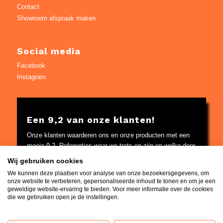
Contact
Showroom afspraak maken
Social media
Facebook
Instagram
Een 9,2 van onze klanten!
Onze klanten waarderen ons en onze producten met een
mooie 9,2. Referenties waar we trots op zijn en welke door
Google worden gecontroleerd.
Wij gebruiken cookies
Bekijk
hier
de referenties
We kunnen deze plaatsen voor analyse van onze bezoekersgegevens, om
onze website te verbeteren, gepersonaliseerde inhoud te tonen en om je een
geweldige website-ervaring te bieden. Voor meer informatie over de cookies
die we gebruiken open je de instellingen.