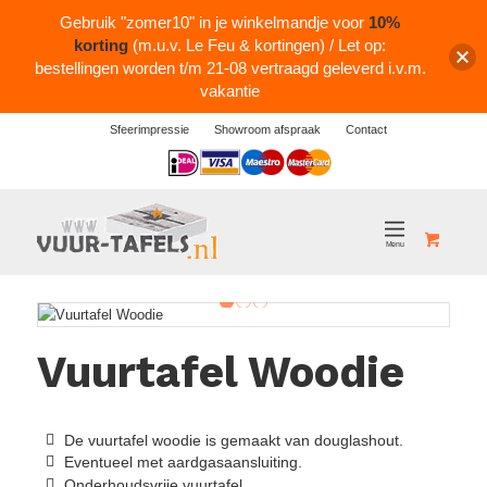
Gebruik "zomer10" in je winkelmandje voor
10%
korting
(m.u.v. Le Feu & kortingen) / Let op:
bestellingen worden t/m 21-08 vertraagd geleverd i.v.m.
vakantie
Sfeerimpressie
Showroom afspraak
Contact
Logos
1
2
3
Vuurtafel Woodie
De vuurtafel woodie is gemaakt van douglashout.
Eventueel met aardgasaansluiting.
Onderhoudsvrije vuurtafel