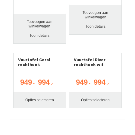
prijs
prijs
was:
is:
Toevoegen aan
€ 899.
€ 699.
winkelwagen
Toevoegen aan
winkelwagen
Toon details
Toon details
Vuurtafel Coral
Vuurtafel River
rechthoek
rechthoek wit
949
994
949
994
Prijsklasse:
Prijsklasse:
-
-
€ 949
€ 949
tot
tot
Opties selecteren
Opties selecteren
€ 994
€ 994