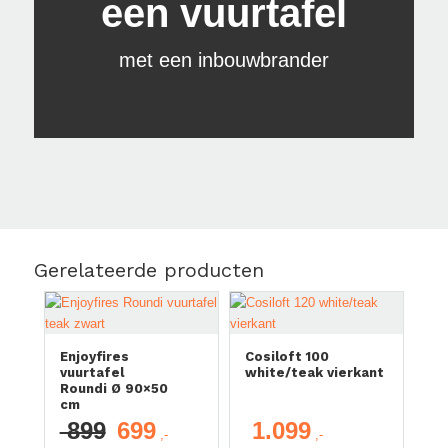
een vuurtafel
met een inbouwbrander
Aanbieding!
Gerelateerde producten
Enjoyfires
Cosiloft 100
vuurtafel
white/teak vierkant
Roundi Ø 90×50
cm
899
699
1.099
Oorspronkelijke
Huidige