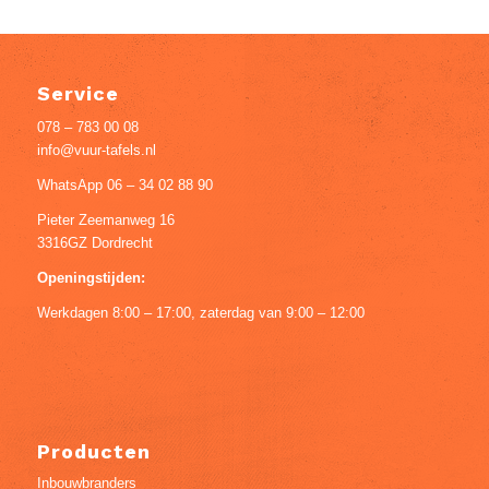
Service
078 – 783 00 08
info@vuur-tafels.nl
WhatsApp 06 – 34 02 88 90
Pieter Zeemanweg 16
3316GZ Dordrecht
Openingstijden:
Werkdagen 8:00 – 17:00, zaterdag van 9:00 – 12:00
Producten
Inbouwbranders