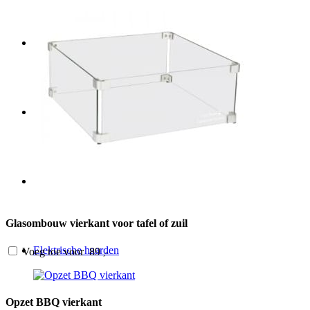
Vuurschalen
Mobiele gaskachel
Bio ethanol haarden
Glasombouw vierkant voor tafel of zuil
Elektrische haarden
Voeg toe voor
89
,-
Opzet BBQ vierkant