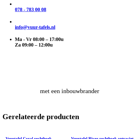
078 - 783 00 08
info@vuur-tafels.nl
Ma - Vr 08:00 – 17:00u
Za 09:00 – 12:00u
maak
zelf
een vuurtafel
met een inbouwbrander
Gerelateerde producten
Vuurtafel Coral rechthoek
Vuurtafel River rechthoek antraciet