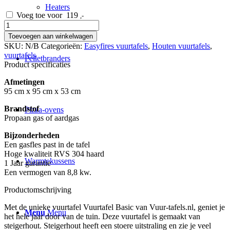
Heaters
Voeg toe voor
119
,-
Vuurtafel
Basic
Toevoegen aan winkelwagen
aantal
SKU:
N/B
Categorieën:
Easyfires vuurtafels
,
Houten vuurtafels
,
vuurtafels
Pelletbranders
Product specificaties
Afmetingen
95 cm x 95 cm x 53 cm
Brandstof
Pizza-ovens
Propaan gas of aardgas
Bijzonderheden
Een gasfles past in de tafel
Hoge kwaliteit RVS 304 haard
Warmtekussens
1 Jaar garantie
Een vermogen van 8,8 kw.
Productomschrijving
Met de unieke vuurtafel Vuurtafel Basic van Vuur-tafels.nl, geniet je
Menu
Menu
het hele jaar door van de tuin. Deze vuurtafel is gemaakt van
steigerhout. Steigerhout heeft een stoere uitstraling en zie je veel