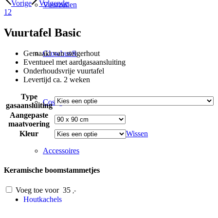
Vorige
Volgende
Vuurzuilen
1
2
Vuurtafel Basic
Gemaakt van steigerhout
Glowbus®
Eventueel met aardgasaansluiting
Onderhoudsvrije vuurtafel
Levertijd ca. 2 weken
Type
Cosi gaslantaarns
gasaansluiting
Aangepaste
maatvoering
Kleur
Wissen
Accessoires
Keramische boomstammetjes
Voeg toe voor
35
,-
Houtkachels