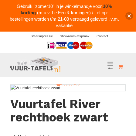
Gebruik "zomer10" in je winkelmandje voor
10%
korting
(m.u.v. Le Feu & kortingen) / Let op:
bestellingen worden t/m 21-08 vertraagd geleverd i.v.m.
vakantie
Sfeerimpressie
Showroom afspraak
Contact
Logos
1
2
3
4
5
Vuurtafel River
rechthoek zwart