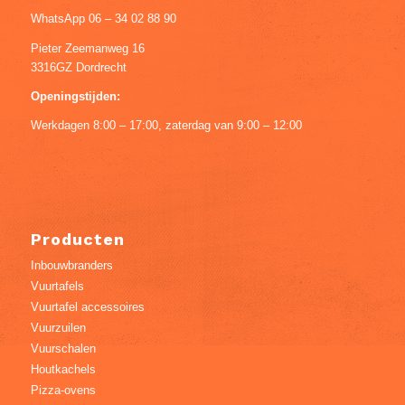
WhatsApp 06 – 34 02 88 90
Pieter Zeemanweg 16
3316GZ Dordrecht
Openingstijden:
Werkdagen 8:00 – 17:00, zaterdag van 9:00 – 12:00
Producten
Inbouwbranders
Vuurtafels
Vuurtafel accessoires
Vuurzuilen
Vuurschalen
Houtkachels
Pizza-ovens