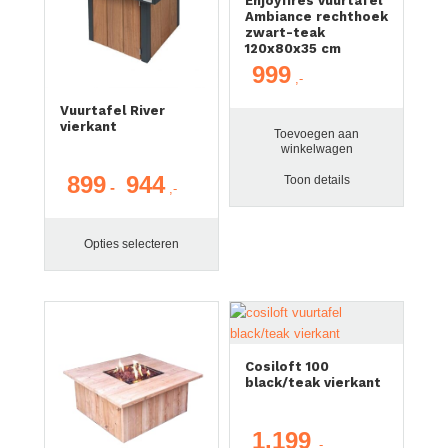
Enjoyfires vuurtafel
Ambiance rechthoek
zwart-teak
120x80x35 cm
999
Vuurtafel River
vierkant
Toevoegen aan
winkelwagen
899
944
Toon details
Prijsklasse:
-
€ 899
tot
Opties selecteren
€ 944
Cosiloft 100
black/teak vierkant
1.199