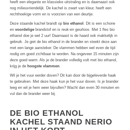
heeft een elegante en klassieke uitstraling en is daarnaast ook
nog milieuvriendelijk. De kachel is zwart van kleur, heeft een
rechthoekige vorm en is voorzien van een deurtje.
Deze staande kachel brandt op
bio ethanol
. Dit is een schone
en
voordelige
brandstof en is reuk-en geurloos. Met 1 fles bio
ethanol doe je wel 2 uur! Daarnaast is de haard ook makkelijk in
gebruik. Je giet de bio ethanol in de brander en steekt deze aan
met een lange aansteker. De vlammen hebben wel even de tijd
nodig om goed zichtbaar te worden. Na ongeveer 15 minuten zijn
deze goed warm. Als je de brander volledig vult met bio ethanol,
krijg je de
hoogste
vlammen
.
Wil je het vuur eerder doven? Dit kan door de bijgeleverde haak
te gebruiken. Met deze haak kun je het vuur doven. Is je brander
leeg en wil je hem weer bijvullen? Wacht dan even 30 minuten en
vul dan de brander weer bij.
DE BIO ETHANOL
KACHEL STAAND NERIO