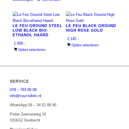
€ 2.155
heeft
meerdere
variaties.
Deze
LE FEU GROUND STEEL
LE FEU BLACK GROUND
optie
LOW BLACK BIO-
HIGH ROSE GOLD
ETHANOL HAARD
kan
2.145
,-
gekozen
1.930
,-
Dit
Opties selecteren
worden
Dit
Opties selecteren
product
op
product
heeft
de
heeft
meerdere
productpagina
meerdere
variaties.
variaties.
Deze
Deze
SERVICE
optie
optie
kan
078 – 783 00 08
kan
gekozen
info@vuur-tafels.nl
gekozen
worden
worden
WhatsApp 06 – 34 02 88 90
op
op
de
Pieter Zeemanweg 16
de
productpagina
3316GZ Dordrecht
productpagina