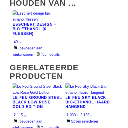
HOUDEN VAN …
ESSCHERT DESIGN –
BIO ETHANOL (6
FLESSEN)
40
,-
Toevoegen aan
winkelwagen
Toon details
GERELATEERDE
PRODUCTEN
LE FEU GROUND STEEL
LE FEU SKY BLACK
BLACK LOW ROSE
BIO-ETHANOL HAARD
GOLD EDITION
HANGEND
Prijsklasse:
2.115
1.930
-
2.155
,-
,-
€ 1.930
Dit
Toevoegen aan
Opties selecteren
tot
product
winkelwagen
Toon details