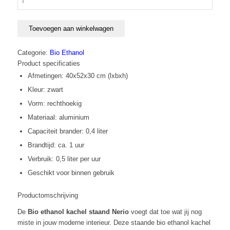
ethanol
kachel
staand
Toevoegen aan winkelwagen
Nerio
-
Categorie:
Bio Ethanol
zwart
Product specificaties
aantal
Afmetingen: 40x52x30 cm (lxbxh)
Kleur: zwart
Vorm: rechthoekig
Materiaal: aluminium
Capaciteit brander: 0,4 liter
Brandtijd: ca. 1 uur
Verbruik: 0,5 liter per uur
Geschikt voor binnen gebruik
Productomschrijving
De
Bio ethanol kachel staand Nerio
voegt dat toe wat jij nog
miste in jouw moderne interieur. Deze staande bio ethanol kachel