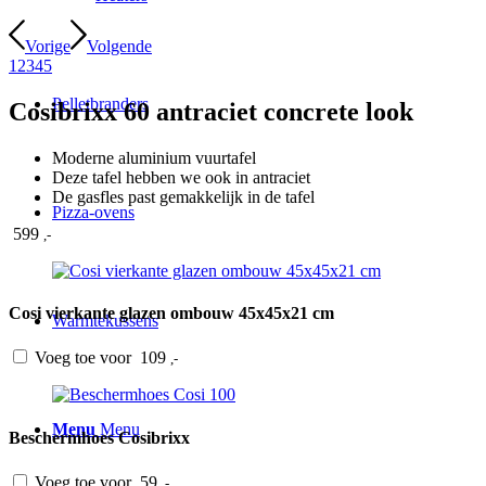
Vorige
Volgende
1
2
3
4
5
Pelletbranders
Cosibrixx 60 antraciet concrete look
Moderne aluminium vuurtafel
Deze tafel hebben we ook in antraciet
De gasfles past gemakkelijk in de tafel
Pizza-ovens
599
,-
Cosi vierkante glazen ombouw 45x45x21 cm
Warmtekussens
Voeg toe voor
109
,-
Menu
Menu
Beschermhoes Cosibrixx
Voeg toe voor
59
,-