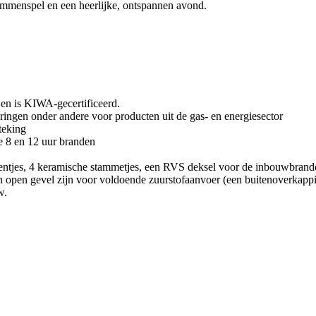
ammenspel en een heerlijke, ontspannen avond.
 en is KIWA-gecertificeerd.
aringen onder andere voor producten uit de gas- en energiesector
teking
de 8 en 12 uur branden
eentjes, 4 keramische stammetjes, een RVS deksel voor de inbouwbrander
en open gevel zijn voor voldoende zuurstofaanvoer (een buitenoverkappi
w.