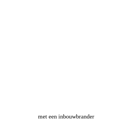
maak
zelf
een vuurtafel
met een inbouwbrander