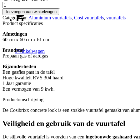
Cosibrixx
60
Toevoegen aan winkelwagen
antraciet
Categorieën:
Aluminium vuurtafels
,
Cosi vuurtafels
,
vuurtafels
concrete
Product specificaties
look
aantal
Afmetingen
60 cm x 60 cm x 61 cm
Brandstof
0
Winkelwagen
Propaan gas of aardgas
Bijzonderheden
Een gasfles past in de tafel
Hoge kwaliteit RVS 304 haard
1 Jaar garantie
Een vermogen van 9 kwh.
Productomschrijving
De Cosibrixx concrete look is een strakke vuurtafel gemaakt van alum
Veiligheid en gebruik van de vuurtafel
De stijlvolle vuurtafel is voorzien van een
ingebouwde gashaard v