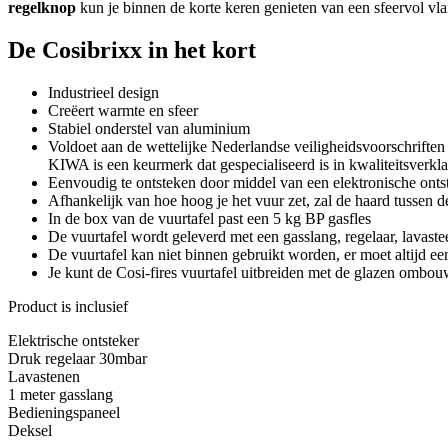
regelknop
kun je binnen de korte keren genieten van een sfeervol vl
De Cosibrixx in het kort
Industrieel design
Creëert warmte en sfeer
Stabiel onderstel van aluminium
Voldoet aan de wettelijke Nederlandse veiligheidsvoorschriften
KIWA is een keurmerk dat gespecialiseerd is in kwaliteitsverkl
Eenvoudig te ontsteken door middel van een elektronische onts
Afhankelijk van hoe hoog je het vuur zet, zal de haard tussen 
In de box van de vuurtafel past een 5 kg BP gasfles
De vuurtafel wordt geleverd met een gasslang, regelaar, lavast
De vuurtafel kan niet binnen gebruikt worden, er moet altijd e
Je kunt de Cosi-fires vuurtafel uitbreiden met de glazen ombou
Product is inclusief
Elektrische ontsteker
Druk regelaar 30mbar
Lavastenen
1 meter gasslang
Bedieningspaneel
Deksel