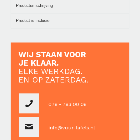
Productomschrijving
Product is inclusief
WIJ STAAN VOOR
JE KLAAR.
ELKE WERKDAG.
EN OP ZATERDAG.
078 - 783 00 08
info@vuur-tafels.nl