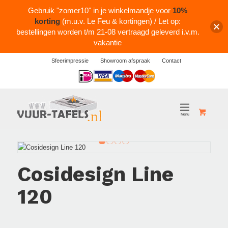
Gebruik "zomer10" in je winkelmandje voor
10%
korting
(m.u.v. Le Feu & kortingen) / Let op:
bestellingen worden t/m 21-08 vertraagd geleverd i.v.m.
vakantie
Sfeerimpressie
Showroom afspraak
Contact
Logos
1
2
3
4
Cosidesign Line
120