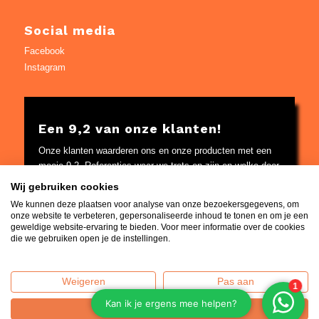
Social media
Facebook
Instagram
Een 9,2 van onze klanten!
Onze klanten waarderen ons en onze producten met een
mooie 9,2. Referenties waar we trots op zijn en welke door
Google worden gecontroleerd.
Wij gebruiken cookies
Bekijk
hier
de referenties
We kunnen deze plaatsen voor analyse van onze bezoekersgegevens, om
onze website te verbeteren, gepersonaliseerde inhoud te tonen en om je een
geweldige website-ervaring te bieden. Voor meer informatie over de cookies
die we gebruiken open je de instellingen.
Weigeren
Pas aan
Home
|
Contact
|
Algemene voorwaarden
|
Over ons
|
Privacy
Policy
| © 2014 - 2026 - Vuur-tafels.nl | KvK: 65511883 |
Accepteren