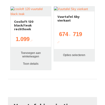
Vuurtafel Sky
vierkant
Cosiloft 120
black/teak
rechthoek
674
719
Prijsklasse:
-
1.099
€ 674
tot
€ 719
Toevoegen aan
Opties selecteren
winkelwagen
Toon details