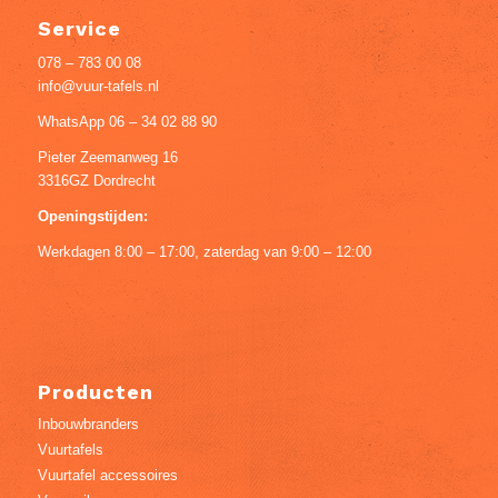
Service
078 – 783 00 08
info@vuur-tafels.nl
WhatsApp 06 – 34 02 88 90
Pieter Zeemanweg 16
3316GZ Dordrecht
Openingstijden:
Werkdagen 8:00 – 17:00, zaterdag van 9:00 – 12:00
Producten
Inbouwbranders
Vuurtafels
Vuurtafel accessoires