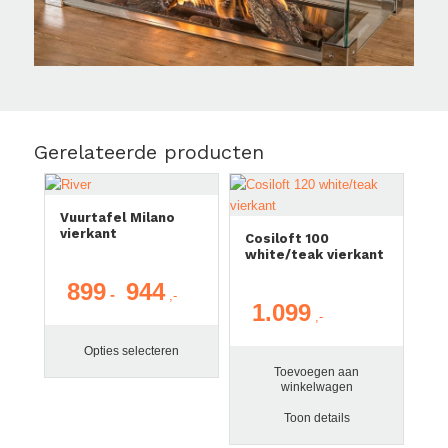
Gerelateerde producten
Vuurtafel Milano
vierkant
Cosiloft 100
white/teak vierkant
899
944
Prijsklasse:
-
1.099
€ 899
tot
Opties selecteren
€ 944
Toevoegen aan
winkelwagen
Aanbieding!
Toon details