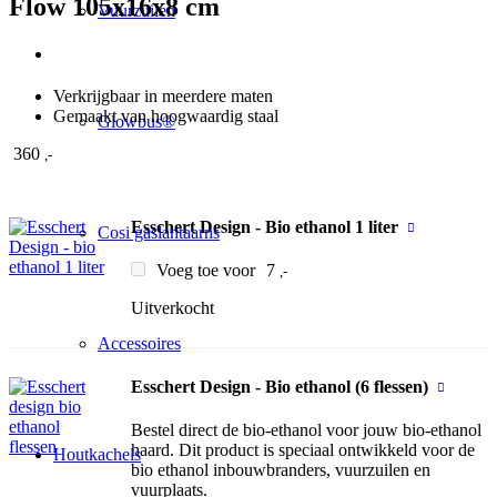
Flow 105x16x8 cm
Vuurzuilen
Verkrijgbaar in meerdere maten
Gemaakt van hoogwaardig staal
Glowbus®
360
,-
Esschert Design - Bio ethanol 1 liter
Cosi gaslantaarns
Voeg toe voor
7
,-
Uitverkocht
Accessoires
Esschert Design - Bio ethanol (6 flessen)
Bestel direct de bio-ethanol voor jouw bio-ethanol
haard. Dit product is speciaal ontwikkeld voor de
Houtkachels
bio ethanol inbouwbranders, vuurzuilen en
vuurplaats.