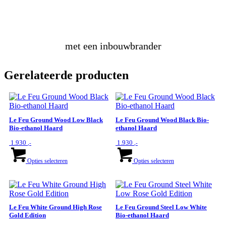
een vuurtafel
met een inbouwbrander
Gerelateerde producten
Le Feu Ground Wood Low Black
Le Feu Ground Wood Black Bio-
Bio-ethanol Haard
ethanol Haard
1.930
1.930
,-
,-
Dit
Dit
product
product
Opties selecteren
Opties selecteren
heeft
heeft
meerdere
meerdere
variaties.
variaties.
Deze
Deze
optie
optie
Le Feu White Ground High Rose
Le Feu Ground Steel Low White
kan
kan
Gold Edition
Bio-ethanol Haard
gekozen
gekozen