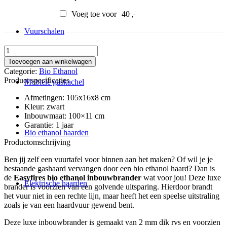
Voeg toe voor
40
,-
Vuurschalen
Easyfires
bio
Toevoegen aan winkelwagen
ethanol
Categorie:
Bio Ethanol
inbouwbrander
Product specificaties
Mobiele gaskachel
Flow
105x16x8
Afmetingen: 105x16x8 cm
cm
Kleur: zwart
aantal
Inbouwmaat: 100×11 cm
Garantie: 1 jaar
Bio ethanol haarden
Productomschrijving
Ben jij zelf een vuurtafel voor binnen aan het maken? Of wil je je
bestaande gashaard vervangen door een bio ethanol haard? Dan is
de
Easyfires bio ethanol inbouwbrander
wat voor jou! Deze luxe
Elektrische haarden
brander is voorzien van een golvende uitsparing. Hierdoor brandt
het vuur niet in een rechte lijn, maar heeft het een speelse uitstraling
zoals je van een haardvuur gewend bent.
Deze luxe inbouwbrander is gemaakt van 2 mm dik rvs en voorzien