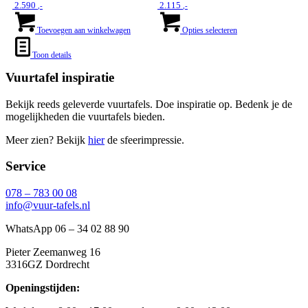
2.590
2.115
,-
,-
worden
worden
Dit
op
op
product
Toevoegen aan winkelwagen
Opties selecteren
de
de
heeft
productpagina
productpagina
meerdere
Toon details
variaties.
Vuurtafel inspiratie
Deze
optie
kan
Bekijk reeds geleverde vuurtafels. Doe inspiratie op. Bedenk je de
gekozen
mogelijkheden die vuurtafels bieden.
worden
Meer zien? Bekijk
hier
de sfeerimpressie.
op
de
productpagina
Service
078 – 783 00 08
info@vuur-tafels.nl
WhatsApp 06 – 34 02 88 90
Pieter Zeemanweg 16
3316GZ Dordrecht
Openingstijden: