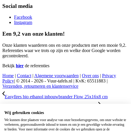
Social media
Facebook
Instagram
Een 9,2 van onze klanten!
Onze klanten waarderen ons en onze producten met een mooie 9,2.
Referenties waar we trots op zijn en welke door Google worden
gecontroleerd.
Bekijk
hier
de referenties
Home
|
Contact
|
Algemene voorwaarden
|
Over ons
|
Privacy
Policy
| © 2014 - 2026 - Vuur-tafels.nl | KvK: 65511883 |
Verzenden, retourneren en klantenservice
Easyfires bio ethanol inbouwbrander Flow 25x16x8 cm
Easyfires bio
Wij gebruiken cookies
ethanol inbouwbrander Flow 85x16x8 cm
We kunnen deze plaatsen voor analyse van onze bezoekersgegevens, om onze website te
verbeteren, gepersonaliseerde inhoud te tonen en om je een geweldige website-ervaring
Scroll naar bovenzijde
te bieden. Voor meer informatie over de cookies die we gebruiken open je de