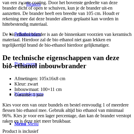
van een zwarte coating. Door het bovenste gedeelte van deze
Heaters
brander dicht of open te schuiven, kun je de brander uit-en
aanzetten. De brander heeft een breedte van 105 cm. Houdt er
rekening mee dat deze brander alleen geplaatst kan worden in
hittebestendig materiaal.
Pelletbranders
De bio ethanol brander is aan de binnenkant voorzien van keramisch
materiaal. Hierdoor zal de bio ethanol niet gaan lekken en
tegelijkertijd brand de bio-ethanol hierdoor gelijkmatiger.
De technische eigenschappen van deze
Pizza-ovens
bio-ethanol inbouwbrander
Afmetingen: 105x16x8 cm
Kleur: zwart
Inbouwmaat: 100×11 cm
Warmtekussens
Garantie: 1 jaar
Kies voor een van onze bundels en bestel eenvoudig 1 of meerdere
flessen bio ethanol mee. Gebruik altijd bio ethanol van minimaal
96%. Kies je voor een lager percentage, dan kan de brander verstopt
raken en is deze niet meer bruikbaar.
Menu
Menu
Product is inclusief