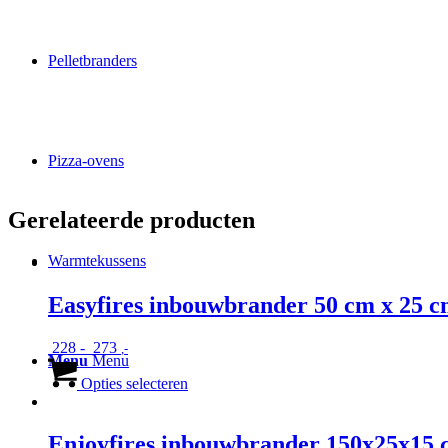
Pelletbranders
Pizza-ovens
Gerelateerde producten
Warmtekussens
Easyfires inbouwbrander 50 cm x 25 
Prijsklasse:
228
-
273
,-
Menu
Menu
€ 228
Dit
tot
product
Opties selecteren
€ 273
heeft
meerdere
variaties.
Enjoyfires inbouwbrander 150x25x15