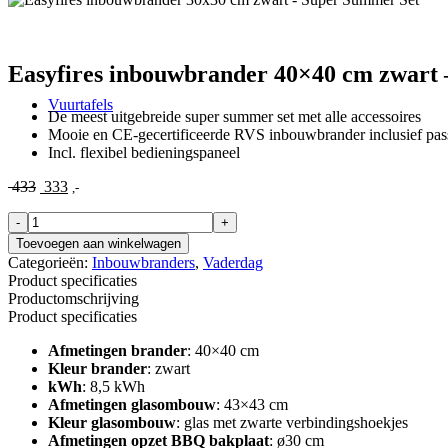
Easyfires inbouwbrander 40×40 cm zwart
Vuurtafels
De meest uitgebreide super summer set met alle accessoires
Mooie en CE-gecertificeerde RVS inbouwbrander inclusief pas
Incl. flexibel bedieningspaneel
Oorspronkelijke
Huidige
433
333
,-
prijs
prijs
Easyfires
was:
is:
inbouwbrander
€ 433.
€ 333.
Toevoegen aan winkelwagen
40x40
Categorieën:
Inbouwbranders
,
Vaderdag
cm
Product specificaties
zwart
Productomschrijving
-
Product specificaties
Super
Summer
Afmetingen brander
: 40×40 cm
Set
Kleur brander
: zwart
aantal
kWh
: 8,5 kWh
Afmetingen glasombouw
: 43×43 cm
Kleur glasombouw
: glas met zwarte verbindingshoekjes
Afmetingen opzet BBQ bakplaat
: ø30 cm