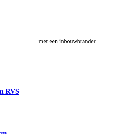
maak
zelf
een vuurtafel
met een inbouwbrander
cm RVS
 cm