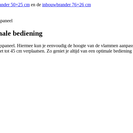
ander 50×25 cm
en de
inbouwbrander 76×26 cm
spaneel
male bediening
spaneel. Hiermee kun je eenvoudig de hoogte van de vlammen aanpassen. 
het tot 45 cm verplaatsen. Zo geniet je altijd van een optimale bedienin