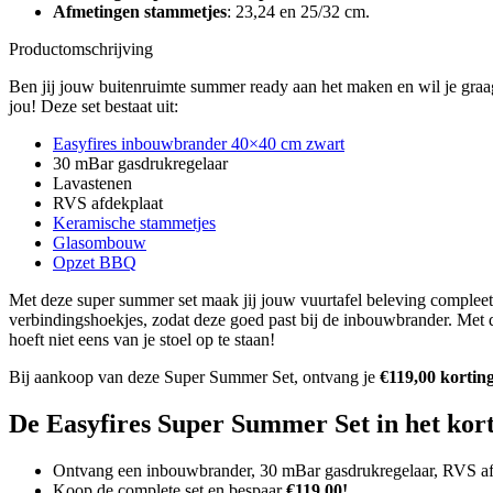
Afmetingen stammetjes
: 23,24 en 25/32 cm.
Productomschrijving
Ben jij jouw buitenruimte summer ready aan het maken en wil je graa
jou! Deze set bestaat uit:
Easyfires inbouwbrander 40×40 cm zwart
30 mBar gasdrukregelaar
Lavastenen
RVS afdekplaat
Keramische stammetjes
Glasombouw
Opzet BBQ
Met deze super summer set maak jij jouw vuurtafel beleving comple
verbindingshoekjes, zodat deze goed past bij de inbouwbrander. Met d
hoeft niet eens van je stoel op te staan!
Bij aankoop van deze Super Summer Set, ontvang je
€119,00 kortin
De Easyfires Super Summer Set in het kor
Ontvang een inbouwbrander, 30 mBar gasdrukregelaar, RVS a
Koop de complete set en bespaar
€119,00!