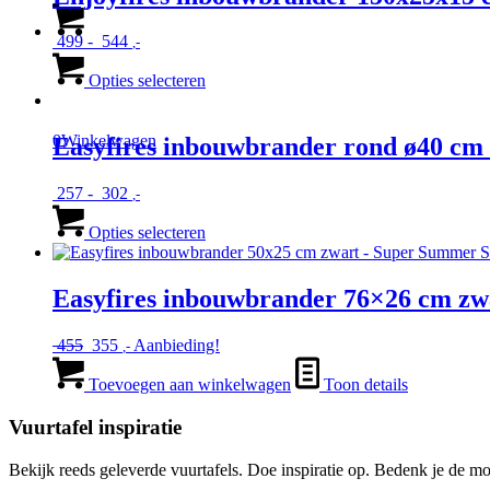
Deze
optie
Prijsklasse:
499
-
544
,-
kan
€ 499
Dit
gekozen
tot
product
Opties selecteren
worden
€ 544
heeft
op
meerdere
de
variaties.
0
Winkelwagen
Easyfires inbouwbrander rond ø40 cm
productpagina
Deze
optie
Prijsklasse:
257
-
302
,-
kan
€ 257
Dit
gekozen
tot
product
Opties selecteren
worden
€ 302
heeft
op
meerdere
de
variaties.
Easyfires inbouwbrander 76×26 cm zw
productpagina
Deze
optie
Oorspronkelijke
Huidige
455
355
Aanbieding!
,-
kan
prijs
prijs
gekozen
was:
is:
Toevoegen aan winkelwagen
Toon details
worden
€ 455.
€ 355.
op
Vuurtafel inspiratie
de
productpagina
Bekijk reeds geleverde vuurtafels. Doe inspiratie op. Bedenk je de mo