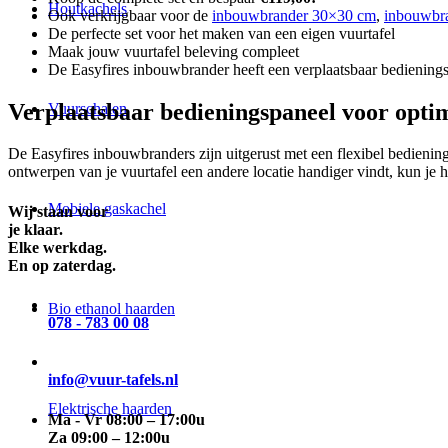
Houtkachels
Ook verkrijgbaar voor de
inbouwbrander 30×30 cm
,
inbouwbr
De perfecte set voor het maken van een eigen vuurtafel
Maak jouw vuurtafel beleving compleet
De Easyfires inbouwbrander heeft een verplaatsbaar bediening
Verplaatsbaar bedieningspaneel voor opti
Vuurschalen
De Easyfires inbouwbranders zijn uitgerust met een flexibel bediening
ontwerpen van je vuurtafel een andere locatie handiger vindt, kun je 
Mobiele gaskachel
Wij staan voor
je klaar.
Elke werkdag.
En op zaterdag.
Bio ethanol haarden
078 - 783 00 08
info@vuur-tafels.nl
Elektrische haarden
Ma - Vr 08:00 – 17:00u
Za 09:00 – 12:00u