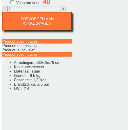
40
Voeg toe voor
Enjoyfires
bio
ethanol
TOEVOEGEN AAN
haard
WINKELWAGEN
rond
Viva
-
zwart/zwart
Product specificaties
aantal
Productomschrijving
Product is inclusief
Product specificaties
Afmetingen: ø60x45x76 cm
Kleur: zwart/zwart
Materiaal: staal
Gewicht: 9.5 kg
Capaciteit: 1,2 liter
Brandtijd: ca. 2,5 uur
kWh: 2-4