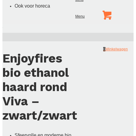
Ook voor horeca
Menu
0
Winkelwagen
Enjoyfires
bio ethanol
haard rond
Viva –
zwart/zwart
Sfeervolle en moderne bio