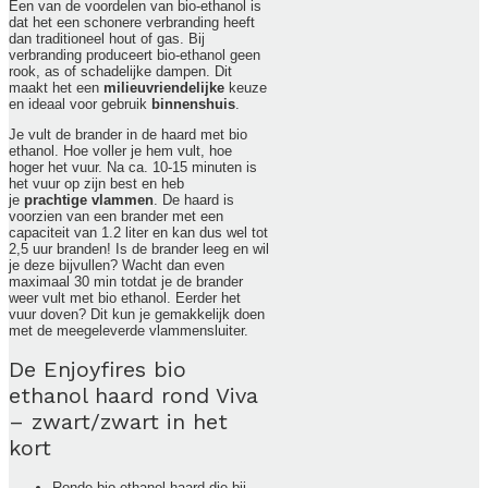
Een van de voordelen van bio-ethanol is
dat het een schonere verbranding heeft
dan traditioneel hout of gas. Bij
verbranding produceert bio-ethanol geen
rook, as of schadelijke dampen. Dit
maakt het een
milieuvriendelijke
keuze
en ideaal voor gebruik
binnenshuis
.
Je vult de brander in de haard met bio
ethanol. Hoe voller je hem vult, hoe
hoger het vuur. Na ca. 10-15 minuten is
het vuur op zijn best en heb
je
prachtige
vlammen
. De haard is
voorzien van een brander met een
capaciteit van 1.2 liter en kan dus wel tot
2,5 uur branden! Is de brander leeg en wil
je deze bijvullen? Wacht dan even
maximaal 30 min totdat je de brander
weer vult met bio ethanol. Eerder het
vuur doven? Dit kun je gemakkelijk doen
met de meegeleverde vlammensluiter.
De Enjoyfires bio
ethanol haard rond Viva
– zwart/zwart in het
kort
Ronde bio ethanol haard die bij