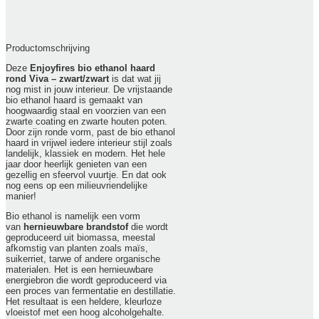
Productomschrijving
Deze
Enjoyfires bio ethanol haard
rond Viva – zwart/zwart
is dat wat jij
nog mist in jouw interieur. De vrijstaande
bio ethanol haard is gemaakt van
hoogwaardig staal en voorzien van een
zwarte coating en zwarte houten poten.
Door zijn ronde vorm, past de bio ethanol
haard in vrijwel iedere interieur stijl zoals
landelijk, klassiek en modern. Het hele
jaar door heerlijk genieten van een
gezellig en sfeervol vuurtje. En dat ook
nog eens op een milieuvriendelijke
manier!
Bio ethanol is namelijk een vorm
van
hernieuwbare
brandstof
die wordt
geproduceerd uit biomassa, meestal
afkomstig van planten zoals maïs,
suikerriet, tarwe of andere organische
materialen. Het is een hernieuwbare
energiebron die wordt geproduceerd via
een proces van fermentatie en destillatie.
Het resultaat is een heldere, kleurloze
vloeistof met een hoog alcoholgehalte.