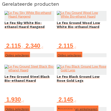
Gerelateerde producten
Le Feu Sky White Bio-
Le Feu Ground Wood Low
ethanol Haard Hangend
White Bio-ethanol Haard
Prijsklasse:
2.115
2.340
2.115
-
€ 2.115
tot
€ 2.340
Dit
Dit
Opties selecteren
Opties selecteren
product
product
heeft
heeft
meerdere
meerdere
variaties.
variaties.
Deze
Deze
Le Feu Ground Steel Black
Le Feu Black Ground Low
optie
optie
Bio-ethanol Haard
Rose Gold Legs
kan
kan
gekozen
gekozen
worden
worden
op
op
de
de
1.930
2.145
productpagina
productpagina
Dit
Opties selecteren
Toevoegen aan winkelwagen