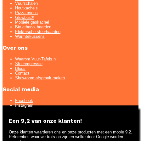
Vuurschalen
Houtkachels
Pizza-ovens
Glowbus®
Mobiele gaskachel
Bio ethanol haarden
Elektrische sfeerhaarden
Warmtekussens
Over ons
Waarom Vuur-Tafels.nl
Sfeerimpressie
Blogs
Contact
Showroom afspraak maken
Social media
Facebook
Instagram
Een 9,2 van onze klanten!
Onze klanten waarderen ons en onze producten met een mooie 9,2.
Referenties waar we trots op zijn en welke door Google worden