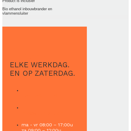
Product is inclusief
Bio ethanol inbouwbrander en
vlammensluiter
WIJ STAAN VOOR
JE KLAAR.
ELKE WERKDAG.
EN OP ZATERDAG.
078 - 783 00 08
info@vuur-tafels.nl
ma - vr 08:00 – 17:00u
za 09:00 – 12:00u