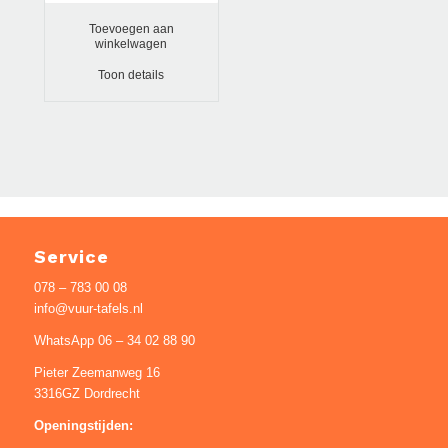
€ 422.
€ 322.
Toevoegen aan
winkelwagen
Toon details
Service
078 – 783 00 08
info@vuur-tafels.nl
WhatsApp 06 – 34 02 88 90
Pieter Zeemanweg 16
3316GZ Dordrecht
Openingstijden: