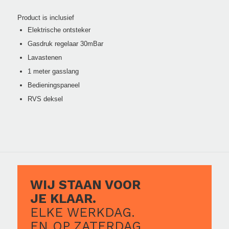
Product is inclusief
Elektrische ontsteker
Gasdruk regelaar 30mBar
Lavastenen
1 meter gasslang
Bedieningspaneel
RVS deksel
WIJ STAAN VOOR
JE KLAAR.
ELKE WERKDAG.
EN OP ZATERDAG.