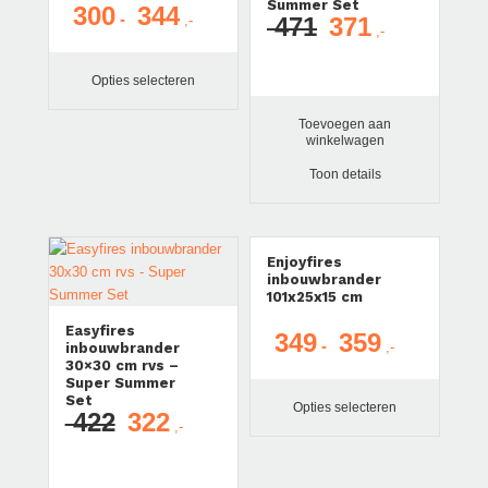
Summer Set
300
344
Prijsklasse:
-
471
371
Oorspronkelijke
Huidige
€ 300
prijs
prijs
tot
was:
is:
Opties selecteren
€ 344
€ 471.
€ 371.
Toevoegen aan
winkelwagen
Toon details
Aanbieding!
Enjoyfires
inbouwbrander
101x25x15 cm
Easyfires
349
359
Prijsklasse:
-
inbouwbrander
30×30 cm rvs –
€ 349
Super Summer
tot
Set
Opties selecteren
422
322
€ 359
Oorspronkelijke
Huidige
prijs
prijs
was:
is: