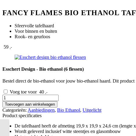
FANCY FLAMES BIO ETHANOL TA
Sfeervolle tafelhaard
Voor binnen en buiten
Rook- en geurloos
59
,-
Esschert Design - Bio ethanol (6 flessen)
Bestel direct de bio-ethanol voor jouw bio-ethanol haard. Dit product
Voeg toe voor
40
,-
Fancy
Flames
Toevoegen aan winkelwagen
bio
Categorieën:
Aanbiedingen
,
Bio Ethanol
,
Uitgelicht
ethanol
Product specificaties
tafelhaard
Concaaf
De tafelhaard heeft de afmeting 19,9 x 19,9 x 24,6 cm (lengte x
aantal
Wordt geleverd inclusief witte steentjes en glasombouw
Fancy Flames bio ethanol