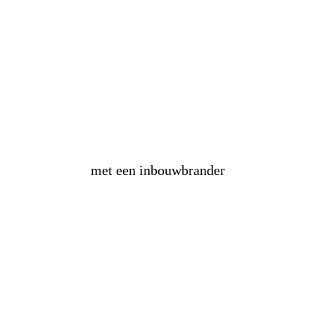
maak
zelf
een vuurtafel
met een inbouwbrander