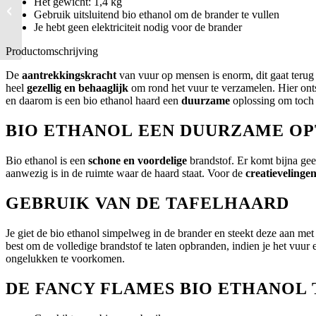
Het gewicht: 1,4 kg
tafelhaard 21x25x28 cm
Gebruik uitsluitend bio ethanol om de brander te vullen
Je hebt geen elektriciteit nodig voor de brander
Productomschrijving
De
aantrekkingskracht
van vuur op mensen is enorm, dit gaat terug
heel
gezellig en behaaglijk
om rond het vuur te verzamelen. Hier onts
en daarom is een bio ethanol haard een
duurzame
oplossing om toch
BIO ETHANOL EEN DUURZAME OP
Bio ethanol is een
schone en voordelige
brandstof. Er komt bijna geen
aanwezig is in de ruimte waar de haard staat. Voor de
creatievelinge
GEBRUIK VAN DE TAFELHAARD
Je giet de bio ethanol simpelweg in de brander en steekt deze aan me
best om de volledige brandstof te laten opbranden, indien je het vuur 
ongelukken te voorkomen.
DE FANCY FLAMES BIO ETHANOL