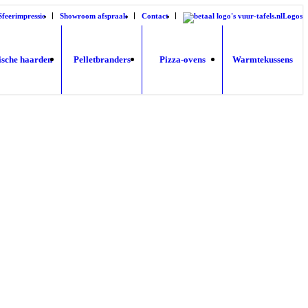
Sfeerimpressie
Showroom afspraak
Contact
Logos
ische haarden
Pelletbranders
Pizza-ovens
Warmtekussens