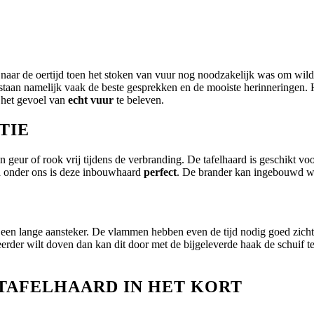
 naar de oertijd toen het stoken van vuur nog noodzakelijk was om wil
taan namelijk vaak de beste gesprekken en de mooiste herinneringen. He
 het gevoel van
echt vuur
te beleven.
TIE
 geur of rook vrij tijdens de verbranding. De tafelhaard is geschikt vo
n
onder ons is deze inbouwhaard
perfect
. De brander kan ingebouwd wor
t een lange aansteker. De vlammen hebben even de tijd nodig goed zich
eerder wilt doven dan kan dit door met de bijgeleverde haak de schuif t
 TAFELHAARD IN HET KORT