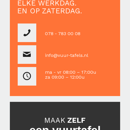
ELKE WERKDAG.
EN OP ZATERDAG.
078 - 783 00 08
info@vuur-tafels.nl
ma - vr 08:00 – 17:00u
za 09:00 – 12:00u
MAAK
ZELF