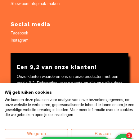
Showroom afspraak maken
Social media
Facebook
Instagram
Een 9,2 van onze klanten!
Onze klanten waarderen ons en onze producten met een
mooie 9,2. Referenties waar we trots op zijn en welke door
Google worden gecontroleerd.
Wij gebruiken cookies
Bekijk
hier
de referenties
We kunnen deze plaatsen voor analyse van onze bezoekersgegevens, om
onze website te verbeteren, gepersonaliseerde inhoud te tonen en om je een
geweldige website-ervaring te bieden. Voor meer informatie over de cookies
die we gebruiken open je de instellingen.
Weigeren
Pas aan
Home
|
Contact
|
Algemene voorwaarden
|
Over ons
|
Privacy