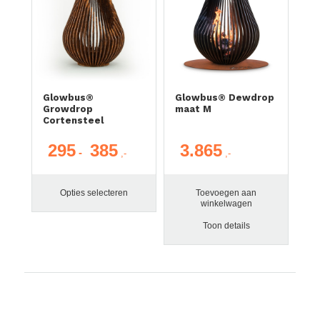
Glowbus®
Glowbus® Dewdrop
Growdrop
maat M
Cortensteel
295
385
3.865
Prijsklasse:
-
€ 295
tot
Opties selecteren
Toevoegen aan
€ 385
winkelwagen
Toon details