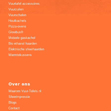
Vuurtafel accessoires
Vuurzuilen
Vuurschalen
Houtkachels
Pizza-ovens
Glowbus®
Mobiele gaskachel
Bio ethanol haarden
Elektrische sfeerhaarden
Warmtekussens
Over ons
Waarom Vuur-Tafels.nl
Sfeerimpressie
Blogs
Contact