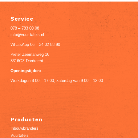
Service
078 – 783 00 08
info@vuur-tafels.nl
WhatsApp 06 – 34 02 88 90
Pieter Zeemanweg 16
3316GZ Dordrecht
Openingstijden:
Werkdagen 8:00 – 17:00, zaterdag van 9:00 – 12:00
Producten
Inbouwbranders
Vuurtafels