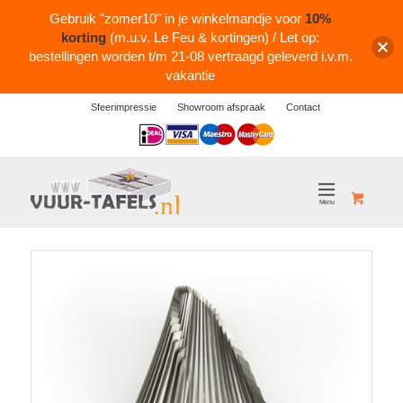
Gebruik "zomer10" in je winkelmandje voor
10%
korting
(m.u.v. Le Feu & kortingen) / Let op:
bestellingen worden t/m 21-08 vertraagd geleverd i.v.m.
vakantie
Sfeerimpressie
Showroom afspraak
Contact
Logos