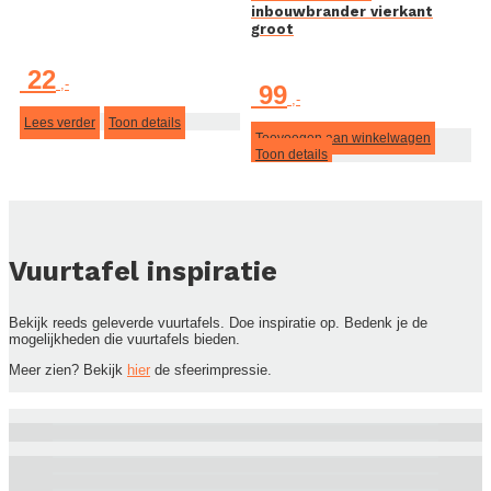
inbouwbrander vierkant
groot
22
99
Lees verder
Toon details
Toevoegen aan winkelwagen
Toon details
Vuurtafel inspiratie
Bekijk reeds geleverde vuurtafels. Doe inspiratie op. Bedenk je de
mogelijkheden die vuurtafels bieden.
Meer zien? Bekijk
hier
de sfeerimpressie.