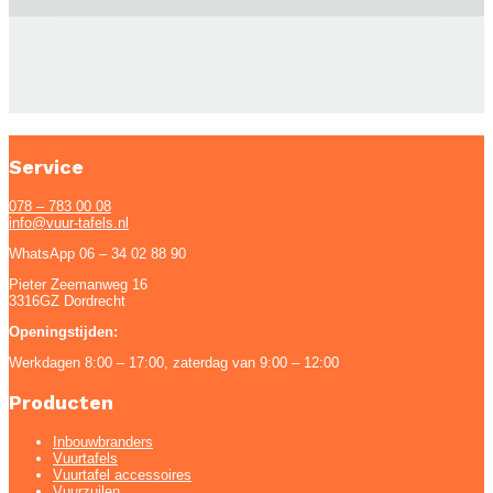
Service
078 – 783 00 08
info@vuur-tafels.nl
WhatsApp 06 – 34 02 88 90
Pieter Zeemanweg 16
3316GZ Dordrecht
Openingstijden:
Werkdagen 8:00 – 17:00, zaterdag van 9:00 – 12:00
Producten
Inbouwbranders
Vuurtafels
Vuurtafel accessoires
Vuurzuilen