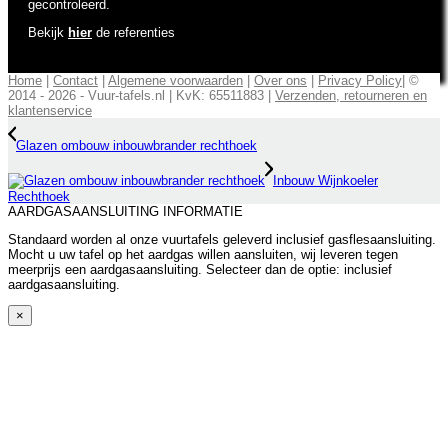
gecontroleerd.
Bekijk
hier
de referenties
Home
|
Contact
|
Algemene voorwaarden
|
Over ons
|
Privacy Policy
| ©
2014 - 2026 - Vuur-tafels.nl | KvK: 65511883 |
Verzenden, retourneren en
klantenservice
Glazen ombouw inbouwbrander rechthoek
Inbouw Wijnkoeler
Rechthoek
AARDGASAANSLUITING INFORMATIE
Standaard worden al onze vuurtafels geleverd inclusief gasflesaansluiting.
Mocht u uw tafel op het aardgas willen aansluiten, wij leveren tegen
meerprijs een aardgasaansluiting. Selecteer dan de optie: inclusief
aardgasaansluiting.
×