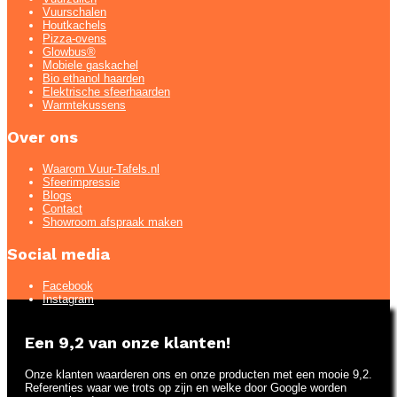
Vuurschalen
Houtkachels
Pizza-ovens
Glowbus®
Mobiele gaskachel
Bio ethanol haarden
Elektrische sfeerhaarden
Warmtekussens
Over ons
Waarom Vuur-Tafels.nl
Sfeerimpressie
Blogs
Contact
Showroom afspraak maken
Social media
Facebook
Instagram
Een 9,2 van onze klanten!
Onze klanten waarderen ons en onze producten met een mooie 9,2.
Referenties waar we trots op zijn en welke door Google worden