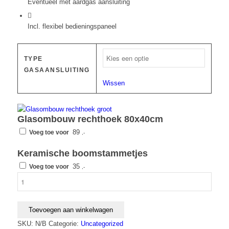
Eventueel met aardgas aansluiting
Incl. flexibel bedieningspaneel
TYPE
GASAANSLUITING
Wissen
Glasombouw rechthoek 80x40cm
89
Voeg toe voor
,-
Keramische boomstammetjes
35
Voeg toe voor
,-
Easyfires
inbouwbrander
78
cm
Toevoegen aan winkelwagen
x
SKU:
N/B
Categorie:
Uncategorized