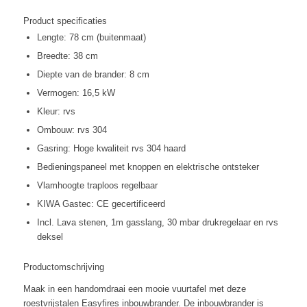
38
cm
Product specificaties
aantal
Lengte: 78 cm (buitenmaat)
Breedte: 38 cm
Diepte van de brander: 8 cm
Vermogen: 16,5 kW
Kleur: rvs
Ombouw: rvs 304
Gasring: Hoge kwaliteit rvs 304 haard
Bedieningspaneel met knoppen en elektrische ontsteker
Vlamhoogte traploos regelbaar
KIWA Gastec: CE gecertificeerd
Incl. Lava stenen, 1m gasslang, 30 mbar drukregelaar en rvs
deksel
Productomschrijving
Maak in een handomdraai een mooie vuurtafel met deze
roestvrijstalen Easyfires inbouwbrander. De inbouwbrander is