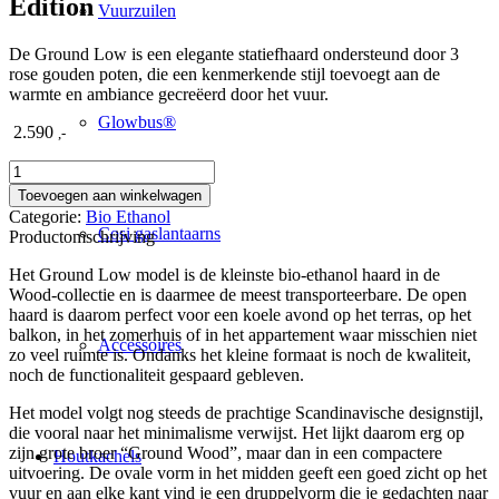
Edition
Vuurzuilen
De Ground Low is een elegante statiefhaard ondersteund door 3
rose gouden poten, die een kenmerkende stijl toevoegt aan de
warmte en ambiance gecreëerd door het vuur.
Glowbus®
2.590
,-
Le
Feu
Toevoegen aan winkelwagen
Ground
Categorie:
Bio Ethanol
Low
Cosi gaslantaarns
Productomschrijving
Mocca
Rose
Het Ground Low model is de kleinste bio-ethanol haard in de
Gold
Wood-collectie en is daarmee de meest transporteerbare. De open
Edition
haard is daarom perfect voor een koele avond op het terras, op het
aantal
balkon, in het zomerhuis of in het appartement waar misschien niet
Accessoires
zo veel ruimte is. Ondanks het kleine formaat is noch de kwaliteit,
noch de functionaliteit gespaard gebleven.
Het model volgt nog steeds de prachtige Scandinavische designstijl,
die vooral naar het minimalisme verwijst. Het lijkt daarom erg op
zijn grote broer “Ground Wood”, maar dan in een compactere
Houtkachels
uitvoering. De ovale vorm in het midden geeft een goed zicht op het
vuur en aan elke kant vind je een druppelvorm die je gedachten naar