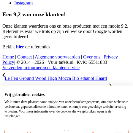
Instagram
Een 9,2 van onze klanten!
Onze klanten waarderen ons en onze producten met een mooie 9,2.
Referenties waar we trots op zijn en welke door Google worden
gecontroleerd.
Bekijk
hier
de referenties
Home
|
Contact
|
Algemene voorwaarden
|
Over ons
|
Privacy
Policy
| © 2014 - 2026 - Vuur-tafels.nl | KvK: 65511883 |
Verzenden, retourneren en klantenservice
Le Feu Ground Wood High Mocca Bio-ethanol Haard
Le Feu
Wij gebruiken cookies
Ground Wood Low Nikkel Bio-ethanol Haard
We kunnen deze plaatsen voor analyse van onze bezoekersgegevens, om onze website te
verbeteren, gepersonaliseerde inhoud te tonen en om je een geweldige website-ervaring
Scroll naar bovenzijde
te bieden. Voor meer informatie over de cookies die we gebruiken open je de
AARDGASAANSLUITING INFORMATIE
instellingen.
Standaard worden al onze vuurtafels geleverd inclusief
gasflesaansluiting. Mocht u uw tafel op het aardgas willen