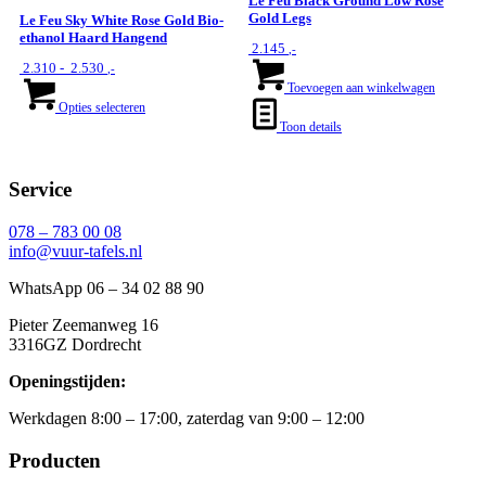
Le Feu Black Ground Low Rose
kan
kan
Gold Legs
Le Feu Sky White Rose Gold Bio-
gekozen
gekozen
ethanol Haard Hangend
2.145
,-
worden
worden
Prijsklasse:
2.310
-
2.530
,-
op
op
€ 2.310
Dit
Toevoegen aan winkelwagen
de
de
tot
product
Opties selecteren
productpagina
productpagina
€ 2.530
heeft
Toon details
meerdere
variaties.
Deze
Service
optie
kan
078 – 783 00 08
gekozen
info@vuur-tafels.nl
worden
op
WhatsApp 06 – 34 02 88 90
de
productpagina
Pieter Zeemanweg 16
3316GZ Dordrecht
Openingstijden:
Werkdagen 8:00 – 17:00, zaterdag van 9:00 – 12:00
Producten