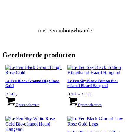
een vuurtafel
met een inbouwbrander
Gerelateerde producten
Le Feu Black Ground High Rose
Le Feu Sky Black Edition Bio-
Gold
ethanol Haard Hangend
Prijsklasse:
2.145
1.930
-
2.155
,-
,-
€ 1.930
Dit
Dit
tot
product
product
Opties selecteren
Opties selecteren
€ 2.155
heeft
heeft
meerdere
meerdere
variaties.
variaties.
Deze
Deze
optie
optie