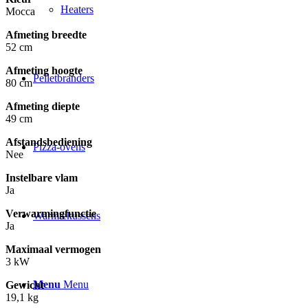
Heaters
Mocca
Afmeting breedte
52 cm
Afmeting hoogte
Pelletbranders
80 cm
Afmeting diepte
49 cm
Afstandsbediening
Pizza-ovens
Nee
Instelbare vlam
Ja
Verwarmingfunctie
Warmtekussens
Ja
Maximaal vermogen
3 kW
Menu
Menu
Gewicht
19,1 kg