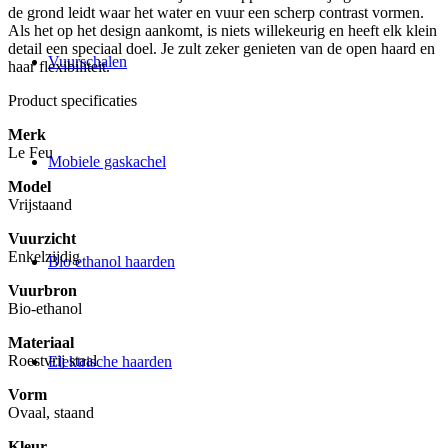
de grond leidt waar het water en vuur een scherp contrast vormen.
Als het op het design aankomt, is niets willekeurig en heeft elk klein
detail een speciaal doel. Je zult zeker genieten van de open haard en
Vuurschalen
haar flexibiliteit.
Product specificaties
Merk
Le Feu
Mobiele gaskachel
Model
Vrijstaand
Vuurzicht
Enkelzijdig
Bio ethanol haarden
Vuurbron
Bio-ethanol
Materiaal
Roestvrij staal
Elektrische haarden
Vorm
Ovaal, staand
Kleur