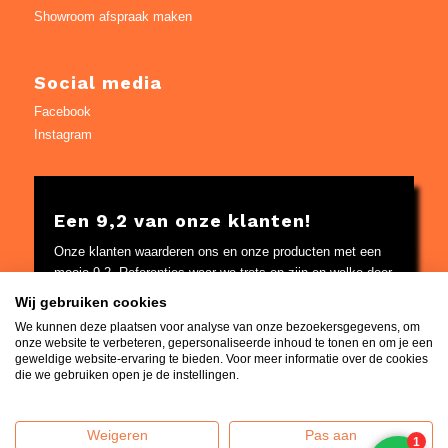
Showroom afspraak maken
Social media
Facebook
Instagram
Een 9,2 van onze klanten!
Onze klanten waarderen ons en onze producten met een
mooie 9,2. Referenties waar we trots op zijn en welke door
Google worden gecontroleerd.
Wij gebruiken cookies
Bekijk
hier
de referenties
We kunnen deze plaatsen voor analyse van onze bezoekersgegevens, om
onze website te verbeteren, gepersonaliseerde inhoud te tonen en om je een
geweldige website-ervaring te bieden. Voor meer informatie over de cookies
die we gebruiken open je de instellingen.
Weigeren
Pas aan