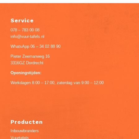
Service
078 – 783 00 08
info@vuur-tafels.nl
WhatsApp 06 – 34 02 88 90
Pieter Zeemanweg 16
3316GZ Dordrecht
Openingstijden:
Werkdagen 8:00 – 17:00, zaterdag van 9:00 – 12:00
Producten
Inbouwbranders
Vuurtafels