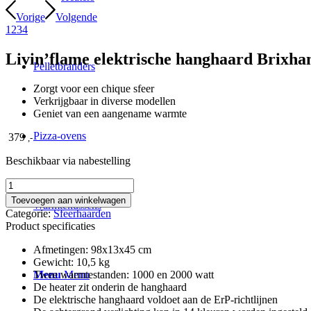
Vorige
Volgende
1
2
3
4
Livin’flame elektrische hanghaard Brixh
Pelletbranders
Zorgt voor een chique sfeer
Verkrijgbaar in diverse modellen
Geniet van een aangename warmte
Pizza-ovens
379
,-
Beschikbaar via nabestelling
Livin’flame
elektrische
Toevoegen aan winkelwagen
Warmtekussens
hanghaard
Categorie:
Sfeerhaarden
Brixham
Product specificaties
98x45x13
cm
Afmetingen: 98x13x45 cm
aantal
Gewicht: 10,5 kg
Twee warmtestanden: 1000 en 2000 watt
Menu
Menu
De heater zit onderin de hanghaard
De elektrische hanghaard voldoet aan de ErP-richtlijnen