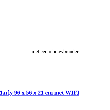
maak
zelf
een vuurtafel
met een inbouwbrander
Marly 96 x 56 x 21 cm met WIFI