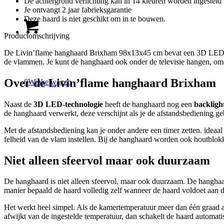
De achtergrond verlichting kan in 14 kleuren worden ingesteld
Je ontvangt 2 jaar fabrieksgarantie
Deze haard is niet geschikt om in te bouwen.
Productomschrijving
De Livin’flame hanghaard Brixham 98x13x45 cm bevat een 3D LED-vlamb
de vlammen. Je kunt de hanghaard ook onder de televisie hangen, omda
Over de Livin’flame hanghaard Brixham
0
Winkelwagen
Naast de
3D LED-technologie
heeft de hanghaard nog een
backlight
de hanghaard verwerkt, deze verschijnt als je de afstandsbediening ge
Met de afstandsbediening kan je onder andere een timer zetten. ideaal
felheid van de vlam instellen. Bij de hanghaard worden ook houtblokk
Niet alleen sfeervol maar ook duurzaam
De hanghaard is niet alleen sfeervol, maar ook duurzaam. De hanghaa
manier bepaald de haard volledig zelf wanneer de haard voldoet aan de
Het werkt heel simpel. Als de kamertemperatuur meer dan één graad 
afwijkt van de ingestelde temperatuur, dan schakelt de haard automati