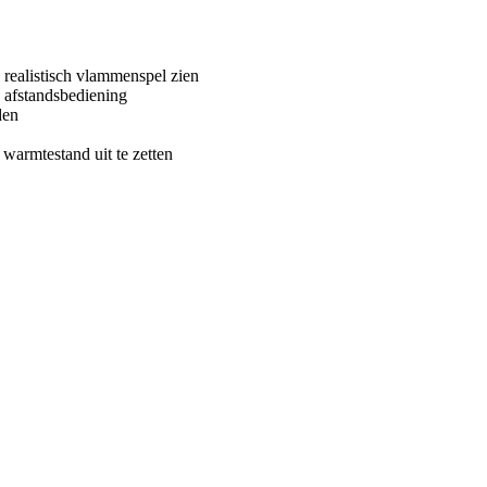
 realistisch vlammenspel zien
n afstandsbediening
den
 warmtestand uit te zetten