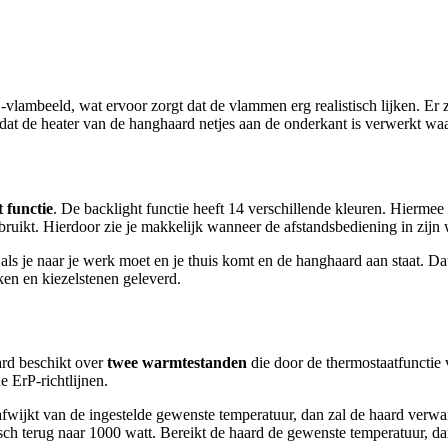
eeld, wat ervoor zorgt dat de vlammen erg realistisch lijken. Er zit
t de heater van de hanghaard netjes aan de onderkant is verwerkt waar
 functie
. De backlight functie heeft 14 verschillende kleuren. Hiermee cr
bruikt. Hierdoor zie je makkelijk wanneer de afstandsbediening in zijn 
 als je naar je werk moet en je thuis komt en de hanghaard aan staat. D
en en kiezelstenen geleverd.
rd beschikt over
twee warmtestanden
die door de thermostaatfunctie
 ErP-richtlijnen.
afwijkt van de ingestelde gewenste temperatuur, dan zal de haard verw
sch terug naar 1000 watt. Bereikt de haard de gewenste temperatuur, dan