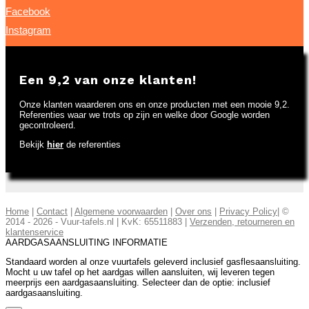
Facebook
Instagram
Een 9,2 van onze klanten!
Onze klanten waarderen ons en onze producten met een mooie 9,2.
Referenties waar we trots op zijn en welke door Google worden
gecontroleerd.
Bekijk
hier
de referenties
Home
|
Contact
|
Algemene voorwaarden
|
Over ons
|
Privacy Policy
| ©
2014 - 2026 - Vuur-tafels.nl | KvK: 65511883 |
Verzenden, retourneren en
klantenservice
AARDGASAANSLUITING INFORMATIE
Standaard worden al onze vuurtafels geleverd inclusief gasflesaansluiting.
Mocht u uw tafel op het aardgas willen aansluiten, wij leveren tegen
meerprijs een aardgasaansluiting. Selecteer dan de optie: inclusief
aardgasaansluiting.