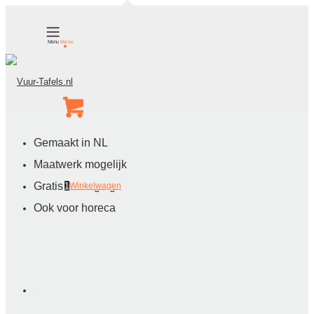
Sfeerimpressie
Showroom afspraak
Contact
Logos
Menu
Gemaakt in NL
Maatwerk mogelijk
Gratis bezorging
1
Winkelwagen
Ook voor horeca