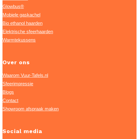
Glowbus®
Mobiele gaskachel
Bio ethanol haarden
Elektrische sfeerhaarden
Warmtekussens
Over ons
Waarom Vuur-Tafels.nl
Sfeerimpressie
Blogs
Contact
Showroom afspraak maken
Social media