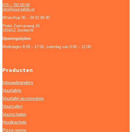
078 – 783 00 08
info@vuur-tafels.nl
WhatsApp 06 – 34 02 88 90
Pieter Zeemanweg 16
3316GZ Dordrecht
Openingstijden:
Werkdagen 8:00 – 17:00, zaterdag van 9:00 – 12:00
Producten
Inbouwbranders
Vuurtafels
Vuurtafel accessoires
Vuurzuilen
Vuurschalen
Houtkachels
Pizza-ovens