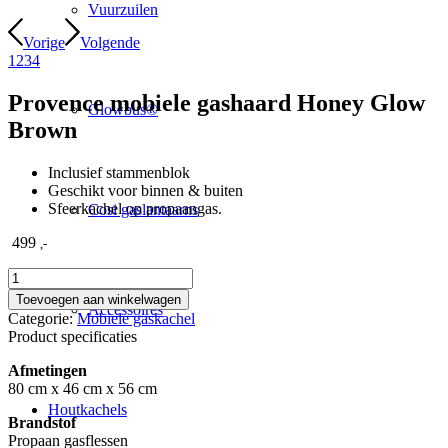
Vuurzuilen
Vorige
Volgende
1
2
3
4
Provence mobiele gashaard Honey Glow
Glowbus®
Brown
Inclusief stammenblok
Geschikt voor binnen & buiten
Sfeerkachel op propaangas.
Cosi gaslantaarns
499
,-
Provence
mobiele
Toevoegen aan winkelwagen
Accessoires
gashaard
Categorie:
Mobiele gaskachel
Honey
Product specificaties
Glow
Brown
Afmetingen
aantal
80 cm x 46 cm x 56 cm
Houtkachels
Brandstof
Propaan gasflessen