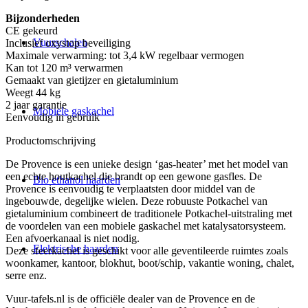
Bijzonderheden
CE gekeurd
Vuurschalen
Inclusief oxystop beveiliging
Maximale verwarming: tot 3,4 kW regelbaar vermogen
Kan tot 120 m³ verwarmen
Gemaakt van gietijzer en gietaluminium
Weegt 44 kg
2 jaar garantie
Mobiele gaskachel
Eenvoudig in gebruik
Productomschrijving
De Provence is een unieke design ‘gas-heater’ met het model van
een echte houtkachel die brandt op een gewone gasfles. De
Bio ethanol haarden
Provence is eenvoudig te verplaatsten door middel van de
ingebouwde, degelijke wielen. Deze robuuste Potkachel van
gietaluminium combineert de traditionele Potkachel-uitstraling met
de voordelen van een mobiele gaskachel met katalysatorsysteem.
Een afvoerkanaal is niet nodig.
Elektrische haarden
Deze sfeerkachel is geschikt voor alle geventileerde ruimtes zoals
woonkamer, kantoor, blokhut, boot/schip, vakantie woning, chalet,
serre enz.
Vuur-tafels.nl is de officiële dealer van de Provence en de