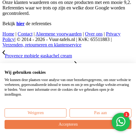
Onze klanten waarderen ons en onze producten met een mooie 9,2.
Referenties waar we trots op zijn en welke door Google worden
gecontroleerd.
Bekijk
hier
de referenties
Home
|
Contact
|
Algemene voorwaarden
|
Over ons
|
Privacy
Policy
| © 2014 - 2026 - Vuur-tafels.nl | KvK: 65511883 |
Verzenden, retourneren en klantenservice
Provence mobiele gaskachel cream
Vuurschaal Easyfires
Wij gebruiken cookies
600
We kunnen deze plaatsen voor analyse van onze bezoekersgegevens, om onze website te
verbeteren, gepersonaliseerde inhoud te tonen en om je een geweldige website-ervaring
Scroll naar bovenzijde
te bieden. Voor meer informatie over de cookies die we gebruiken open je de
AARDGASAANSLUITING INFORMATIE
instellingen.
Standaard worden al onze vuurtafels geleverd inclusief
gasflesaansluiting. Mocht u uw tafel op het aardgas willen
Weigeren
Pas aan
aansluiten, wij leveren tegen meerprijs een aardgasaansluiting.
Selecteer dan de optie: inclusief aardgasaansluiting.
Accepteren
×