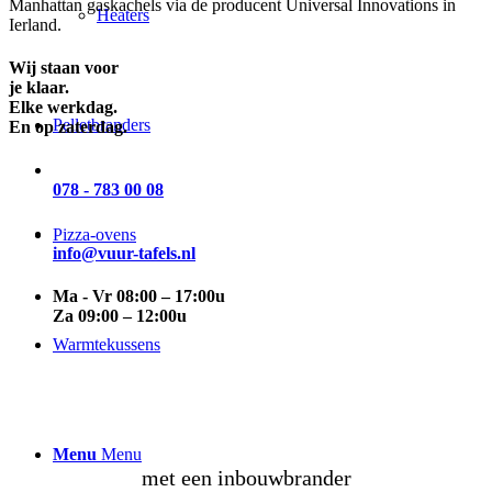
Manhattan gaskachels via de producent Universal Innovations in
Heaters
Ierland.
Wij staan voor
je klaar.
Elke werkdag.
Pelletbranders
En op zaterdag.
078 - 783 00 08
Pizza-ovens
info@vuur-tafels.nl
Ma - Vr 08:00 – 17:00u
Za 09:00 – 12:00u
Warmtekussens
maak
zelf
een vuurtafel
Menu
Menu
met een inbouwbrander