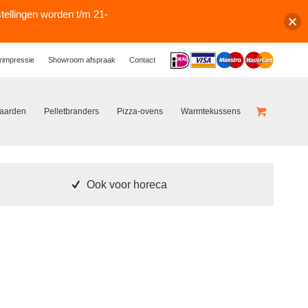
stellingen worden t/m 21-
Logos
rimpressie
Showroom afspraak
Contact
haarden
Pelletbranders
Pizza-ovens
Warmtekussens
Ook voor horeca