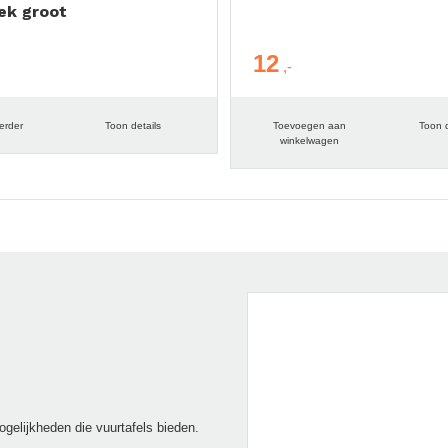
ek groot
12
erder
Toon details
Toevoegen aan
Toon d
winkelwagen
ogelijkheden die vuurtafels bieden.