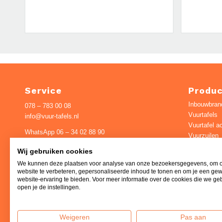
Service
Produ
Inbouwbran
078 – 783 00 08
Vuurtafels
info@vuur-tafels.nl
Vuurtafel a
WhatsApp 06 – 34 02 88 90
Vuurzuilen
Vuurschale
Pieter Zeemanweg 16
Wij gebruiken cookies
Houtkachel
3316GZ Dordrecht
We kunnen deze plaatsen voor analyse van onze bezoekersgegevens, om 
Pizza-oven
website te verbeteren, gepersonaliseerde inhoud te tonen en om je een ge
Openingstijden:
Glowbus®
website-ervaring te bieden. Voor meer informatie over de cookies die we ge
Mobiele ga
open je de instellingen.
Werkdagen 8:00 – 17:00, zaterdag van 9:00
Bio ethanol
– 12:00
Elektrische
Weigeren
Pas aan
Warmtekus