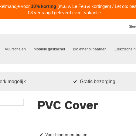
nkelmandje voor
10% korting
(m.u.v. Le Feu & kortingen) / Let op: be
08 vertraagd geleverd i.v.m. vakantie
Sfee
Vuurschalen
Mobiele gaskachel
Bio ethanol haarden
Elektrische 
rk mogelijk
Gratis bezorging
PVC Cover
Voor binnen en buiten