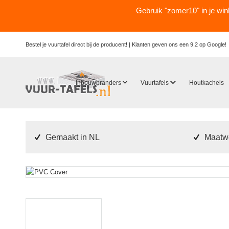
Gebruik "zomer10" in je wi
Bestel je vuurtafel direct bij de producent! |
Klanten geven ons een 9,2 op Google!
Inbouwbranders
Vuurtafels
Houtkachels
Gemaakt in NL
Maatwe