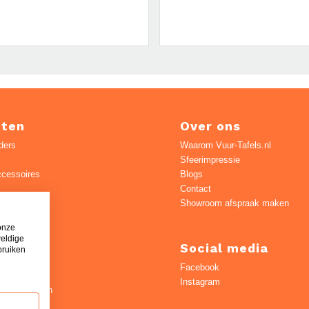
cten
Over ons
ders
Waarom Vuur-Tafels.nl
Sfeerimpressie
ccessoires
Blogs
Contact
n
Showroom afspraak maken
s
onze
s
weldige
Social media
bruiken
skachel
Facebook
 haarden
Instagram
 sfeerhaarden
sens