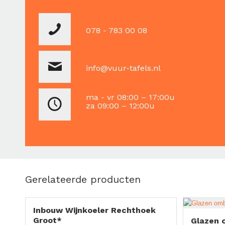
078 - 783 00 08
info@vuur-tafels.nl
ma - vr 08:00 – 17:00u
za 09:00 – 12:00u
Gerelateerde producten
Inbouw Wijnkoeler Rechthoek
Groot*
Glazen 