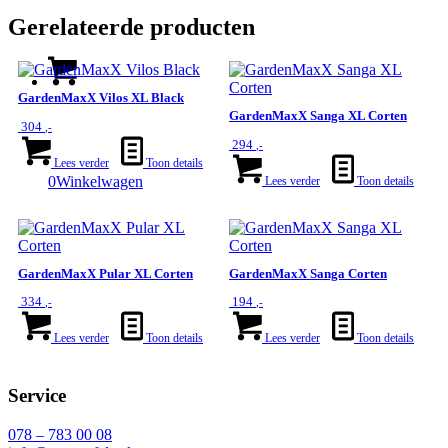
Gerelateerde producten
GardenMaxX Vilos XL Black
GardenMaxX Sanga XL Corten
304
,-
294
,-
Lees verder
Toon details
0
Winkelwagen
Lees verder
Toon details
GardenMaxX Pular XL Corten
GardenMaxX Sanga Corten
334
194
,-
,-
Lees verder
Toon details
Lees verder
Toon details
Service
078 – 783 00 08