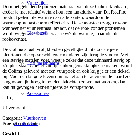
Vuurzuilen
Door het geleidende poreuze materiaal van deze Colima kleihaard,
creëer je met relatief weinig hout een langdurig vuur. Dit RedFire
product geleidt de warmte naar alle kanten, waardoor de
warmteopbrengst enorm effectief is. De schoorsteen zorgt er voor,
wanneer het vuur eenmaal brandt, dat de rook zonder problemen
Glowbus®
wordt weggevoerd. Zo ervaar je wél de warmte, maar niet de
rookoverlast.
De Colima straalt vrolijkheid en gezelligheid uit door de gele
kleurtonen die op verschillende manieren zijn terug te vinden. Met
een stevige metalen voet, weet je zeker dat deze tuinhaard stevig op
Cosi gaslantaarns
z’n plek staat. Om het vuurtje stoken gemakkelijker te maken, wordt
de Colima geleverd met een vuurpook en ook krijg je er een deksel
bij. Voor een langere levensduur is het aan te raden om de haard zo
lang mogelijk droog te houden. Mochten ze wel nat worden, dan
kan dit gevolgen hebben tijdens de vorstperiode.
Accessoires
115
,-
Uitverkocht
Categorie:
Vuurkorven
Product specificaties
Houtkachels
Gewicht