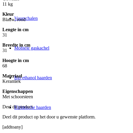
11 kg
Kleur
Vuurschalen
Blauw, rood
Lengte in cm
31
Breedte in cm
Mobiele gaskachel
31
Hoogte in cm
68
Materiaal
Bio ethanol haarden
Keramiek
Eigenschappen
Met schoorsteen
Deel dit product
Elektrische haarden
Deel dit product op het door u gewenste platform.
[addtoany]