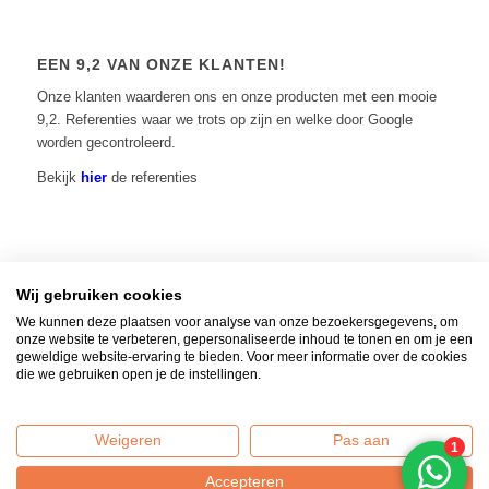
EEN 9,2 VAN ONZE KLANTEN!
Onze klanten waarderen ons en onze producten met een mooie
9,2. Referenties waar we trots op zijn en welke door Google
worden gecontroleerd.
Bekijk
hier
de referenties
Wij gebruiken cookies
Home
|
Contact
|
Algemene voorwaarden
|
Over ons
|
Privacy Policy
| © 2014 -
We kunnen deze plaatsen voor analyse van onze bezoekersgegevens, om
onze website te verbeteren, gepersonaliseerde inhoud te tonen en om je een
2026 - Vuur-tafels.nl | KvK: 65511883 |
Verzenden, retourneren en
geweldige website-ervaring te bieden. Voor meer informatie over de cookies
klantenservice
die we gebruiken open je de instellingen.
AARDGASAANSLUITING INFORMATIE
Standaard worden al onze vuurtafels geleverd inclusief gasflesaansluiting.
Weigeren
Pas aan
Mocht u uw tafel op het aardgas willen aansluiten, wij leveren tegen meerprijs
Accepteren
een aardgasaansluiting. Selecteer dan de optie: inclusief aardgasaansluiting.