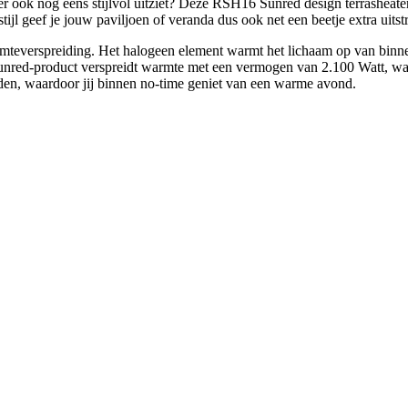
 ook nog eens stijlvol uitziet? Deze RSH16 Sunred design terrasheater ke
ijl geef je jouw paviljoen of veranda dus ook net een beetje extra uitstr
warmteverspreiding. Het halogeen element warmt het lichaam op van binne
unred-product verspreidt warmte met een vermogen van 2.100 Watt, waar
den, waardoor jij binnen no-time geniet van een warme avond.