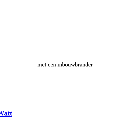
maak
zelf
een vuurtafel
met een inbouwbrander
Watt