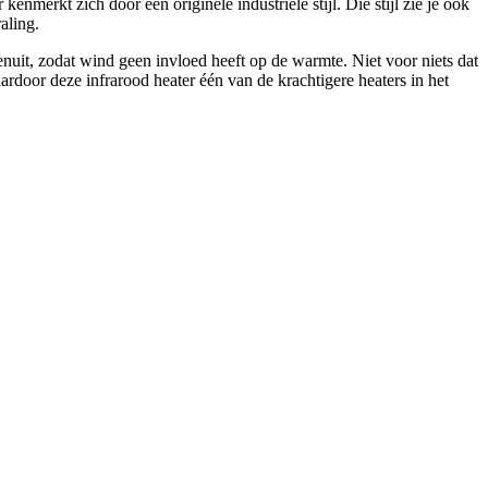
nmerkt zich door een originele industriële stijl. Die stijl zie je ook
aling.
nuit, zodat wind geen invloed heeft op de warmte. Niet voor niets dat
door deze infrarood heater één van de krachtigere heaters in het