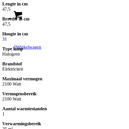
Lengte in cm
47,5
Breedte in cm
47,5
Hoogte in cm
31
0
Winkelwagen
Type lamp
Halogeen
Brandstof
Elektriciteit
Maximaal vermogen
2100 Watt
Vermogensbereik
2100 Watt
Aantal warmtestanden
1
Verwarmingsbereik
25 m²