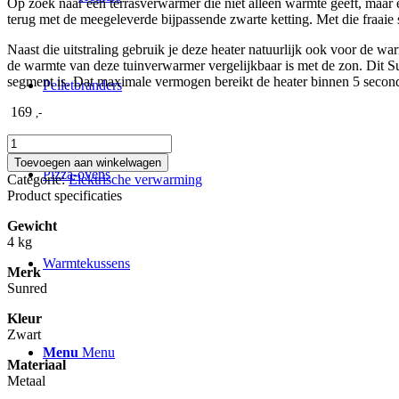
Op zoek naar een terrasverwarmer die niet alleen warmte geeft, maar er
terug met de meegeleverde bijpassende zwarte ketting. Met die fraaie st
Naast die uitstraling gebruik je deze heater natuurlijk ook voor de 
de warmte van deze tuinverwarmer vergelijkbaar is met de zon. Dit S
segment is. Dat maximale vermogen bereikt de heater binnen 5 secon
Pelletbranders
169
,-
Sunred
Heater
Toevoegen aan winkelwagen
Indus
Pizza-ovens
Categorie:
Elektrische verwarming
Bright
Product specificaties
Hanging
Black
Gewicht
2100
4 kg
Watt
Warmtekussens
aantal
Merk
Sunred
Kleur
Zwart
Menu
Menu
Materiaal
Metaal