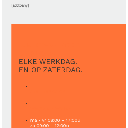
[addtoany]
WIJ STAAN VOOR
JE KLAAR.
ELKE WERKDAG.
EN OP ZATERDAG.
078 - 783 00 08
info@vuur-tafels.nl
ma - vr 08:00 – 17:00u
za 09:00 – 12:00u