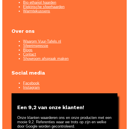
Bio ethanol haarden
Elektrische sfeerhaarden
Warmtekussens
Over ons
Waarom Vuur-Tafels.nl
Sfeerimpressie
Blogs
Contact
Showroom afspraak maken
Social media
Facebook
Instagram
Een 9,2 van onze klanten!
Onze klanten waarderen ons en onze producten met een
mooie 9,2. Referenties waar we trots op zijn en welke
door Google worden gecontroleerd.