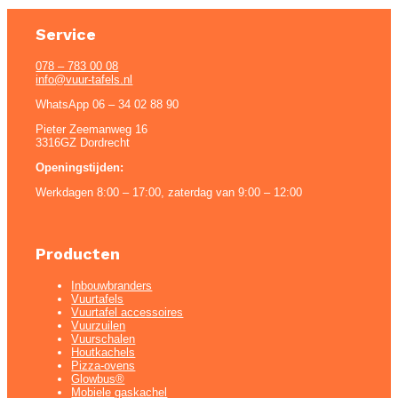
Service
078 – 783 00 08
info@vuur-tafels.nl
WhatsApp 06 – 34 02 88 90
Pieter Zeemanweg 16
3316GZ Dordrecht
Openingstijden:
Werkdagen 8:00 – 17:00, zaterdag van 9:00 – 12:00
Producten
Inbouwbranders
Vuurtafels
Vuurtafel accessoires
Vuurzuilen
Vuurschalen
Houtkachels
Pizza-ovens
Glowbus®
Mobiele gaskachel