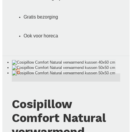
Gratis bezorging
Menu
Ook voor horeca
0
Winkelwage
1
2
3
Cosipillow
Comfort Natural
verwarmend