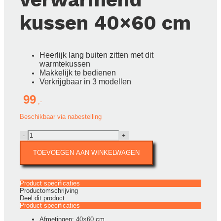
kussen 40×60 cm
Heerlijk lang buiten zitten met dit
warmtekussen
Makkelijk te bedienen
Verkrijgbaar in 3 modellen
99
Beschikbaar via nabestelling
Cosipillow
Comfort
Natural
TOEVOEGEN AAN WINKELWAGEN
verwarmend
kussen
40x60
cm
Product specificaties
aantal
Productomschrijving
Deel dit product
Product specificaties
Afmetingen: 40×60 cm