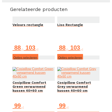
Gerelateerde producten
Velours rectangle
Liso Rectangle
Prijsklasse:
Prijsklasse:
88
103
88
103
-
-
€ 88
€ 88
tot
tot
€ 103
€ 103
Dit
Dit
Opties selecteren
Opties selecteren
product
product
heeft
heeft
meerdere
meerdere
variaties.
variaties.
Deze
Deze
optie
optie
Cosipillow Comfort
Cosipillow Comfort
kan
kan
Green verwarmend
Grey verwarmend
gekozen
gekozen
kussen 40×60 cm
kussen 40×60 cm
worden
worden
op
op
de
de
productpagina
productpagina
99
99