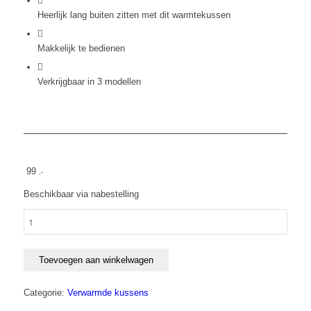
Heerlijk lang buiten zitten met dit warmtekussen
Makkelijk te bedienen
Verkrijgbaar in 3 modellen
99
,-
Beschikbaar via nabestelling
Cosipillow
Comfort
Teddy
verwarmend
Toevoegen aan winkelwagen
kussen
50x50
Categorie:
Verwarmde kussens
cm