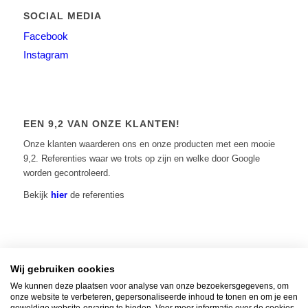
SOCIAL MEDIA
Facebook
Instagram
EEN 9,2 VAN ONZE KLANTEN!
Onze klanten waarderen ons en onze producten met een mooie
9,2. Referenties waar we trots op zijn en welke door Google
worden gecontroleerd.
Bekijk
hier
de referenties
Wij gebruiken cookies
Home
|
Contact
|
Algemene voorwaarden
|
Over ons
|
Privacy Policy
| © 2014 -
We kunnen deze plaatsen voor analyse van onze bezoekersgegevens, om
2026 - Vuur-tafels.nl | KvK: 65511883 |
Verzenden, retourneren en
onze website te verbeteren, gepersonaliseerde inhoud te tonen en om je een