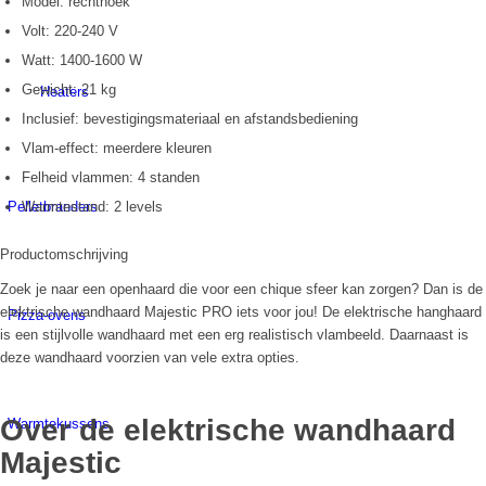
Model: rechthoek
Volt: 220-240 V
Watt: 1400-1600 W
Gewicht: 21 kg
Heaters
Inclusief: bevestigingsmateriaal en afstandsbediening
Vlam-effect: meerdere kleuren
Felheid vlammen: 4 standen
Pelletbranders
Warmtestand: 2 levels
Productomschrijving
Zoek je naar een openhaard die voor een chique sfeer kan zorgen? Dan is de
elektrische wandhaard Majestic PRO iets voor jou! De elektrische hanghaard
Pizza-ovens
is een stijlvolle wandhaard met een erg realistisch vlambeeld. Daarnaast is
deze wandhaard voorzien van vele extra opties.
Over de elektrische wandhaard
Warmtekussens
Majestic