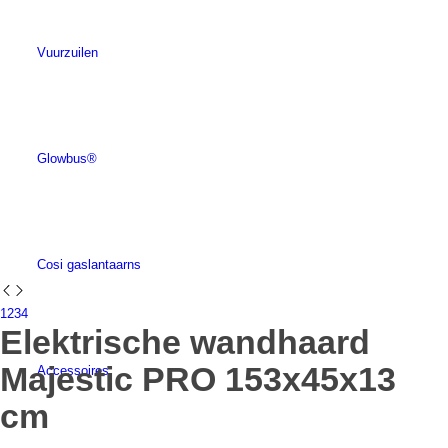
Vuurzuilen
Glowbus®
Cosi gaslantaarns
1
2
3
4
Elektrische wandhaard
Majestic PRO 153x45x13
Accessoires
cm