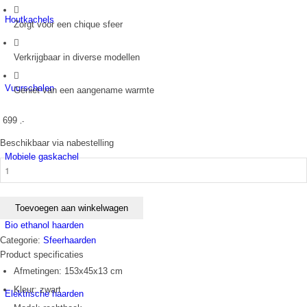
Houtkachels
Zorgt voor een chique sfeer
Verkrijgbaar in diverse modellen
Vuurschalen
Geniet van een aangename warmte
699
,-
Beschikbaar via nabestelling
Mobiele gaskachel
Elektrische
wandhaard
Majestic
PRO
Toevoegen aan winkelwagen
153x45x13
Bio ethanol haarden
cm
Categorie:
Sfeerhaarden
aantal
Product specificaties
Afmetingen: 153x45x13 cm
Kleur: zwart
Elektrische haarden