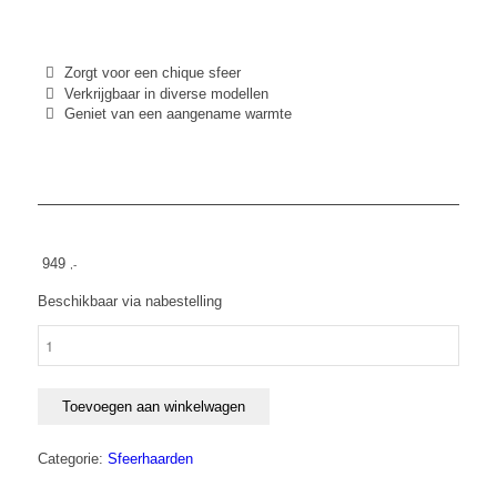
Zorgt voor een chique sfeer
Verkrijgbaar in diverse modellen
Geniet van een aangename warmte
949
,-
Beschikbaar via nabestelling
Elektrische
wandhaard
Majestic
PRO
Toevoegen aan winkelwagen
183x45x13
cm
Categorie:
Sfeerhaarden
aantal