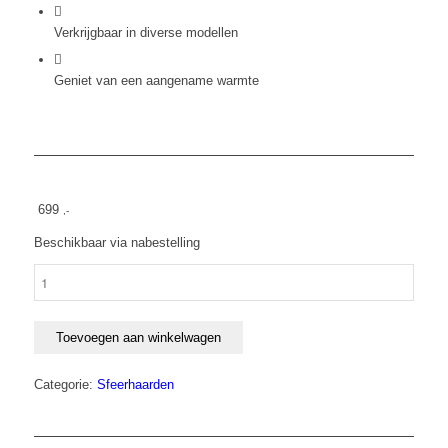
Verkrijgbaar in diverse modellen
Geniet van een aangename warmte
699
,-
Beschikbaar via nabestelling
Elektrische
wandhaard
Royal
126x45x13
Toevoegen aan winkelwagen
cm
aantal
Categorie:
Sfeerhaarden