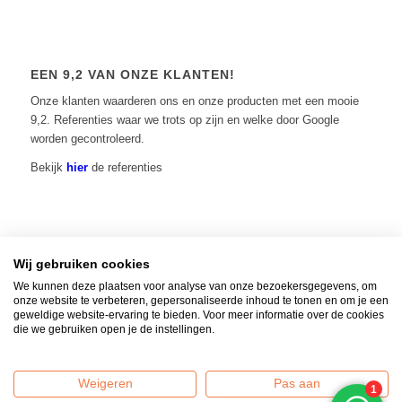
EEN 9,2 VAN ONZE KLANTEN!
Onze klanten waarderen ons en onze producten met een mooie
9,2. Referenties waar we trots op zijn en welke door Google
worden gecontroleerd.
Bekijk
hier
de referenties
Wij gebruiken cookies
Home
|
Contact
|
Algemene voorwaarden
|
Over ons
|
Privacy Policy
| © 2014 -
We kunnen deze plaatsen voor analyse van onze bezoekersgegevens, om
2026 - Vuur-tafels.nl | KvK: 65511883 |
Verzenden, retourneren en
onze website te verbeteren, gepersonaliseerde inhoud te tonen en om je een
geweldige website-ervaring te bieden. Voor meer informatie over de cookies
klantenservice
die we gebruiken open je de instellingen.
AARDGASAANSLUITING INFORMATIE
Standaard worden al onze vuurtafels geleverd inclusief gasflesaansluiting.
Weigeren
Pas aan
Mocht u uw tafel op het aardgas willen aansluiten, wij leveren tegen meerprijs