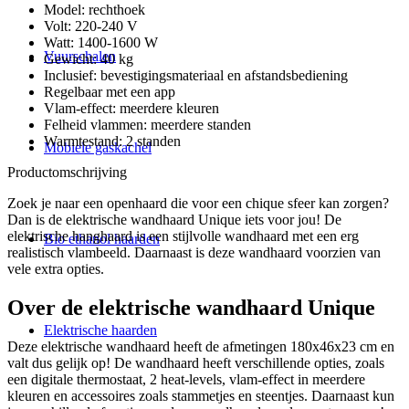
Model: rechthoek
Volt: 220-240 V
Watt: 1400-1600 W
Vuurschalen
Gewicht: 40 kg
Inclusief: bevestigingsmateriaal en afstandsbediening
Regelbaar met een app
Vlam-effect: meerdere kleuren
Felheid vlammen: meerdere standen
Warmtestand: 2 standen
Mobiele gaskachel
Productomschrijving
Zoek je naar een openhaard die voor een chique sfeer kan zorgen?
Dan is de elektrische wandhaard Unique iets voor jou! De
elektrische hanghaard is een stijlvolle wandhaard met een erg
Bio ethanol haarden
realistisch vlambeeld. Daarnaast is deze wandhaard voorzien van
vele extra opties.
Over de elektrische wandhaard Unique
Elektrische haarden
Deze elektrische wandhaard heeft de afmetingen 180x46x23 cm en
valt dus gelijk op! De wandhaard heeft verschillende opties, zoals
een digitale thermostaat, 2 heat-levels, vlam-effect in meerdere
kleuren en accessoires zoals stammetjes en steentjes. Daarnaast kun