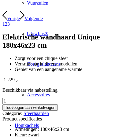
Vuurzuilen
Vorige
Volgende
1
2
3
Glowbus®
Elektrische wandhaard Unique
180x46x23 cm
Zorgt voor een chique sfeer
Verkrijgbaar in diverse modellen
Cosi gaslantaarns
Geniet van een aangename warmte
1.229
,-
Beschikbaar via nabestelling
Accessoires
Elektrische
wandhaard
Toevoegen aan winkelwagen
Unique
Categorie:
Sfeerhaarden
180x46x23
Product specificaties
cm
Houtkachels
aantal
Afmetingen: 180x46x23 cm
Kleur: zwart