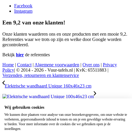
Facebook
Instagram
Een 9,2 van onze klanten!
Onze klanten waarderen ons en onze producten met een mooie 9,2.
Referenties waar we trots op zijn en welke door Google worden
gecontroleerd.
Bekijk
hier
de referenties
Home
|
Contact
|
Algemene voorwaarden
|
Over ons
|
Privacy
Policy
| © 2014 - 2026 - Vuur-tafels.nl | KvK: 65511883 |
Verzenden, retourneren en klantenservice
Elektrische wandhaard Unique 160x46x23 cm
Wij gebruiken cookies
Enjoyfires bio ethanol haard rond Tubo – zwart/hout
We kunnen deze plaatsen voor analyse van onze bezoekersgegevens, om onze website te
verbeteren, gepersonaliseerde inhoud te tonen en om je een geweldige website-ervaring
Scroll naar bovenzijde
te bieden. Voor meer informatie over de cookies die we gebruiken open je de
AARDGASAANSLUITING INFORMATIE
instellingen.