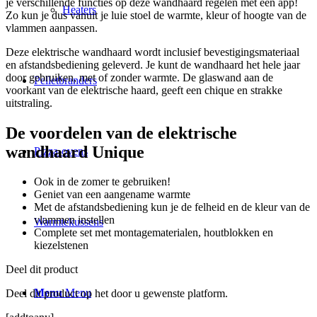
je verschillende functies op deze wandhaard regelen met een app!
Heaters
Zo kun je dus vanuit je luie stoel de warmte, kleur of hoogte van de
vlammen aanpassen.
Deze elektrische wandhaard wordt inclusief bevestigingsmateriaal
en afstandsbediening geleverd. Je kunt de wandhaard het hele jaar
door gebruiken, met of zonder warmte. De glaswand aan de
Pelletbranders
voorkant van de elektrische haard, geeft een chique en strakke
uitstraling.
De voordelen van de elektrische
wandhaard Unique
Pizza-ovens
Ook in de zomer te gebruiken!
Geniet van een aangename warmte
Met de afstandsbediening kun je de felheid en de kleur van de
vlammen instellen
Warmtekussens
Complete set met montagematerialen, houtblokken en
kiezelstenen
Deel dit product
Menu
Menu
Deel dit product op het door u gewenste platform.