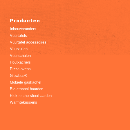
Producten
Inbouwbranders
Vuurtafels
Vuurtafel accessoires
Vuurzuilen
Vuurschalen
Houtkachels
Pizza-ovens
Glowbus®
Mobiele gaskachel
Bio ethanol haarden
Elektrische sfeerhaarden
Warmtekussens