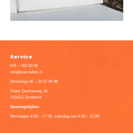
Service
078 – 783 00 08
info@vuur-tafels.nl
WhatsApp 06 – 34 02 88 90
Pieter Zeemanweg 16
3316GZ Dordrecht
Openingstijden:
Werkdagen 8:00 – 17:00, zaterdag van 9:00 – 12:00