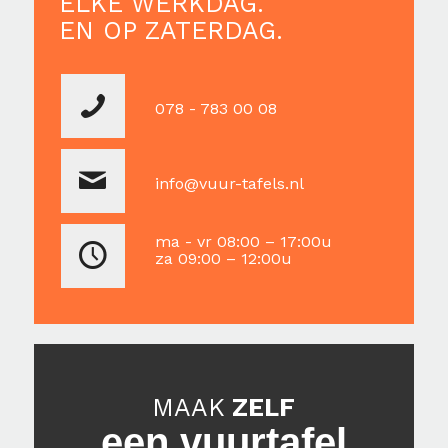
ELKE WERKDAG.
EN OP ZATERDAG.
078 - 783 00 08
info@vuur-tafels.nl
ma - vr 08:00 – 17:00u
za 09:00 – 12:00u
MAAK
ZELF
een vuurtafel