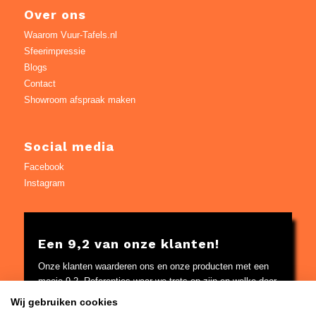
Over ons
Waarom Vuur-Tafels.nl
Sfeerimpressie
Blogs
Contact
Showroom afspraak maken
Social media
Facebook
Instagram
Een 9,2 van onze klanten!
Onze klanten waarderen ons en onze producten met een
mooie 9,2. Referenties waar we trots op zijn en welke door
Google worden gecontroleerd.
Wij gebruiken cookies