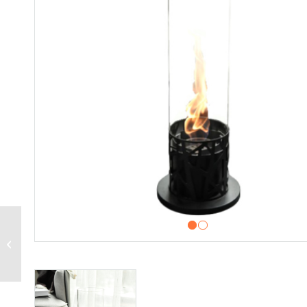
Enjoyfires bio ethanol
1
2
haard rond Viva –
zwart/hout