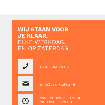
WIJ STAAN VOOR
JE KLAAR.
ELKE WERKDAG.
EN OP ZATERDAG.
078 - 783 00 08
info@vuur-tafels.nl
ma - vr 08:00 – 17:00u
za 09:00 – 12:00u