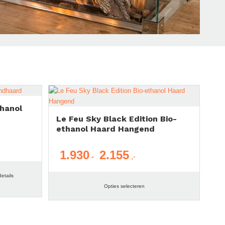
thanol
Le Feu Sky Black Edition Bio-
ethanol Haard Hangend
1.930
2.155
Prijsklasse:
-
€ 1.930
etails
tot
Opties selecteren
€ 2.155