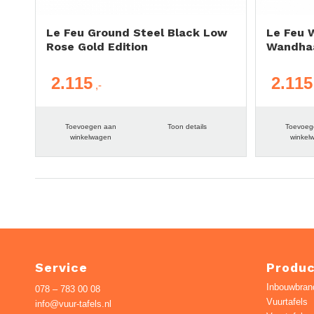
Le Feu Ground Steel Black Low
Le Feu 
Rose Gold Edition
Wandha
2.115
2.115
Toevoegen aan
Toon details
Toevoeg
winkelwagen
winkel
Service
Produ
Inbouwbran
078 – 783 00 08
Vuurtafels
info@vuur-tafels.nl