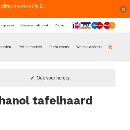
stellingen worden t/m 21-
Logos
rimpressie
Showroom afspraak
Contact
haarden
Pelletbranders
Pizza-ovens
Warmtekussens
Ook voor horeca
thanol tafelhaard