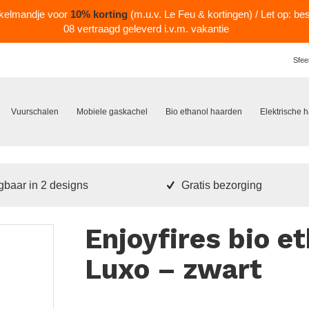
nkelmandje voor
10% korting
(m.u.v. Le Feu & kortingen) / Let op: be
08 vertraagd geleverd i.v.m. vakantie
Sfee
Vuurschalen
Mobiele gaskachel
Bio ethanol haarden
Elektrische 
jgbaar in 2 designs
Gratis bezorging
Enjoyfires bio e
Luxo – zwart