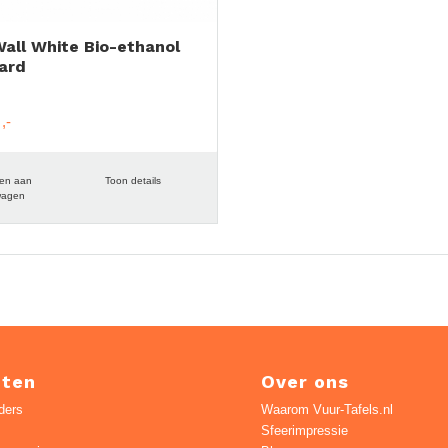
Wall White Bio-ethanol
ard
en aan
Toon details
wagen
cten
Over ons
ders
Waarom Vuur-Tafels.nl
Sfeerimpressie