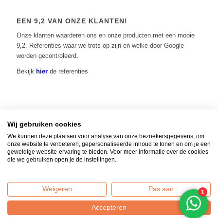
EEN 9,2 VAN ONZE KLANTEN!
Onze klanten waarderen ons en onze producten met een mooie
9,2. Referenties waar we trots op zijn en welke door Google
worden gecontroleerd.
Bekijk
hier
de referenties
Wij gebruiken cookies
Home
|
Contact
|
Algemene voorwaarden
|
Over ons
|
Privacy Policy
| © 2014 -
We kunnen deze plaatsen voor analyse van onze bezoekersgegevens, om
2026 - Vuur-tafels.nl | KvK: 65511883 |
Verzenden, retourneren en
onze website te verbeteren, gepersonaliseerde inhoud te tonen en om je een
geweldige website-ervaring te bieden. Voor meer informatie over de cookies
klantenservice
die we gebruiken open je de instellingen.
AARDGASAANSLUITING INFORMATIE
Standaard worden al onze vuurtafels geleverd inclusief gasflesaansluiting.
Weigeren
Pas aan
Mocht u uw tafel op het aardgas willen aansluiten, wij leveren tegen meerprijs
een aardgasaansluiting. Selecteer dan de optie: inclusief aardgasaansluiting.
Accepteren