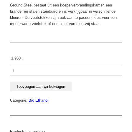
Ground Steel bestaat uit een koepelverbrandingskamer, een
brander en stalen standaard en is verkrijgbaar in verschillende
kleuren. De voetstukken zijn ook aan te passen, kies voor een
mooi zwarte voetstuk of compleet van roestvrij staal.
1.930
,-
Le
Feu
Ground
Steel
Toevoegen aan winkelwagen
Black
Edition
Categorie:
Bio Ethanol
Bio-
ethanol
Haard
aantal
Productomschrijving