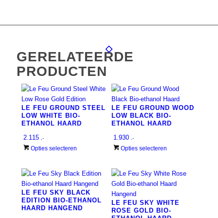
GERELATEERDE
PRODUCTEN
LE FEU GROUND STEEL
LE FEU GROUND WOOD
LOW WHITE BIO-
LOW BLACK BIO-
ETHANOL HAARD
ETHANOL HAARD
2.115
1.930
,-
,-
Dit
Dit
Opties selecteren
Opties selecteren
product
product
heeft
heeft
meerdere
meerdere
variaties.
variaties.
LE FEU SKY BLACK
Deze
Deze
EDITION BIO-ETHANOL
LE FEU SKY WHITE
HAARD HANGEND
optie
optie
ROSE GOLD BIO-