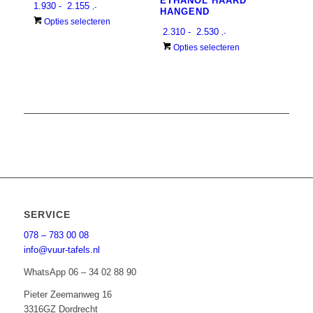
ETHANOL HAARD
kan
kan
Prijsklasse:
1.930
-
2.155
,-
HANGEND
gekozen
gekozen
€ 1.930
Dit
Opties selecteren
worden
Prijsklasse:
worden
2.310
-
2.530
,-
tot
product
op
€ 2.310
op
Dit
Opties selecteren
€ 2.155
heeft
de
tot
de
product
meerdere
productpagina
€ 2.530
productpagina
heeft
variaties.
meerdere
Deze
variaties.
optie
Deze
kan
optie
gekozen
kan
worden
gekozen
op
worden
de
op
productpagina
de
SERVICE
productpagina
078 – 783 00 08
info@vuur-tafels.nl
WhatsApp 06 – 34 02 88 90
Pieter Zeemanweg 16
3316GZ Dordrecht