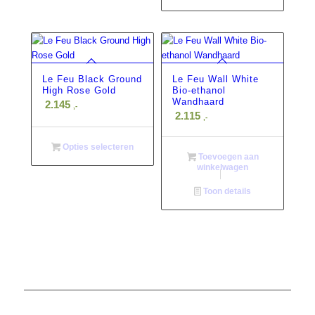
Le Feu Black Ground
Le Feu Wall White
High Rose Gold
Bio-ethanol
Wandhaard
2.145
,-
2.115
,-
Opties selecteren
Toevoegen aan
winkelwagen
Toon details