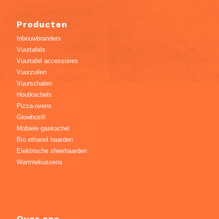
Producten
Inbouwbranders
Vuurtafels
Vuurtafel accessoires
Vuurzuilen
Vuurschalen
Houtkachels
Pizza-ovens
Glowbus®
Mobiele gaskachel
Bio ethanol haarden
Elektrische sfeerhaarden
Warmtekussens
Over ons