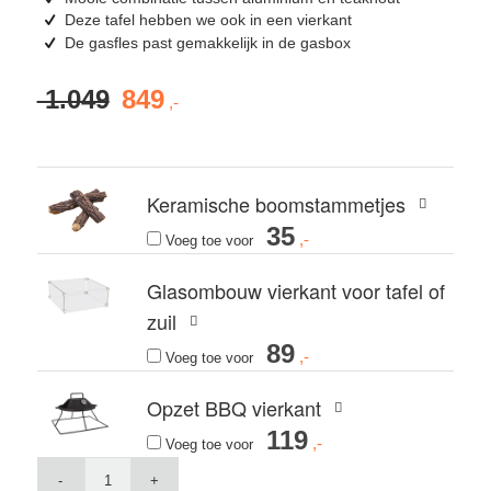
Deze tafel hebben we ook in een vierkant
De gasfles past gemakkelijk in de gasbox
1.049
849
Oorspronkelijke
Huidige
prijs
prijs
was:
is:
€ 1.049.
€ 849.
Keramische boomstammetjes
35
Voeg toe voor
Glasombouw vierkant voor tafel of
zuil
89
Voeg toe voor
Opzet BBQ vierkant
119
Voeg toe voor