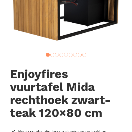
1
2
3
4
5
6
7
8
9
Enjoyfires
vuurtafel Mida
rechthoek zwart-
teak 120×80 cm
Mooie combinatie tussen aluminium en teakhout