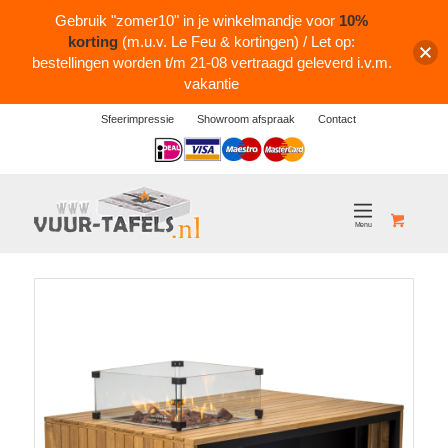
Gebruik "zomer10" in je winkelmandje voor
10%
korting
(m.u.v. Le Feu & kortingen) / Let op:
bestellingen worden t/m 21-08 vertraagd geleverd i.v.m.
vakantie
Sfeerimpressie
Showroom afspraak
Contact
Logos