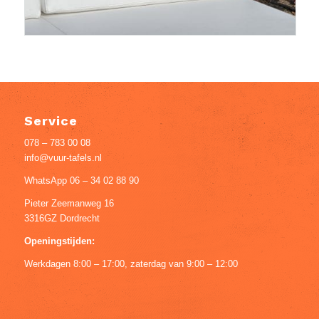
Service
078 – 783 00 08
info@vuur-tafels.nl
WhatsApp 06 – 34 02 88 90
Pieter Zeemanweg 16
3316GZ Dordrecht
Openingstijden:
Werkdagen 8:00 – 17:00, zaterdag van 9:00 – 12:00