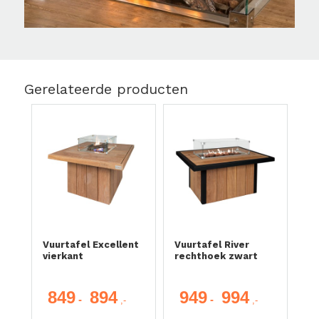
Gerelateerde producten
Vuurtafel Excellent
Vuurtafel River
vierkant
rechthoek zwart
849
894
949
994
Prijsklasse:
Prijsklasse:
-
-
€ 849
€ 949