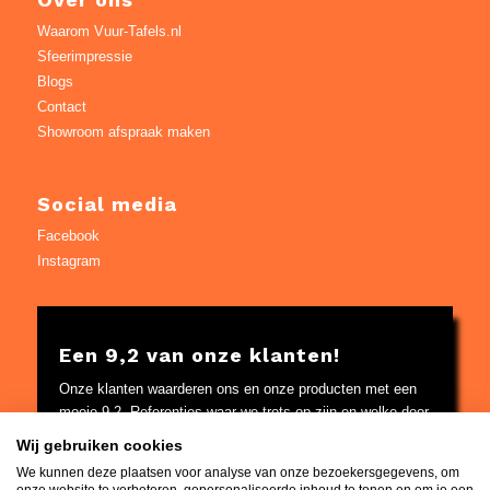
Waarom Vuur-Tafels.nl
Sfeerimpressie
Blogs
Contact
Showroom afspraak maken
Social media
Facebook
Instagram
Een 9,2 van onze klanten!
Onze klanten waarderen ons en onze producten met een
mooie 9,2. Referenties waar we trots op zijn en welke door
Google worden gecontroleerd.
Wij gebruiken cookies
Bekijk
hier
de referenties
We kunnen deze plaatsen voor analyse van onze bezoekersgegevens, om