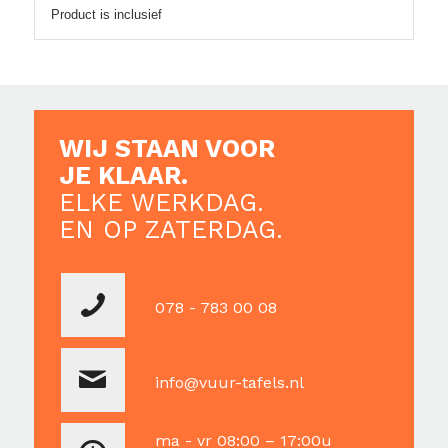
Product is inclusief
WIJ STAAN VOOR
JE KLAAR.
ELKE WERKDAG.
EN OP ZATERDAG.
078 - 783 00 08
info@vuur-tafels.nl
ma - vr 08:00 – 17:00u