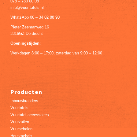
078 – 783 00 08
info@vuur-tafels.nl
WhatsApp 06 – 34 02 88 90
Pieter Zeemanweg 16
3316GZ Dordrecht
Openingstijden:
Werkdagen 8:00 – 17:00, zaterdag van 9:00 – 12:00
Producten
Inbouwbranders
Vuurtafels
Vuurtafel accessoires
Vuurzuilen
Vuurschalen
Houtkachels