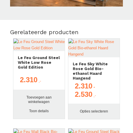
Gerelateerde producten
Le Feu Ground Steel
White Low Rose
Le Feu Sky White
Gold Edition
Rose Gold Bio-
ethanol Haard
2.310
Hangend
2.310
-
2.530
Prijsklasse:
Toevoegen aan
€ 2.310
winkelwagen
tot
Toon details
Opties selecteren
€ 2.530