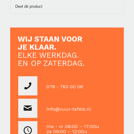
Deel dit product
WIJ STAAN VOOR
JE KLAAR.
ELKE WERKDAG.
EN OP ZATERDAG.
078 - 783 00 08
info@vuur-tafels.nl
ma - vr 08:00 – 17:00u
za 09:00 – 12:00u