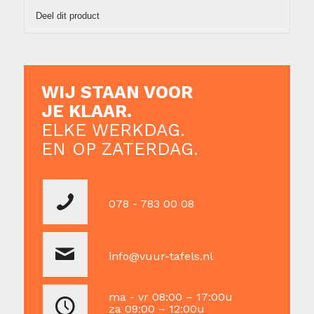
Deel dit product
WIJ STAAN VOOR
JE KLAAR.
ELKE WERKDAG.
EN OP ZATERDAG.
078 - 783 00 08
info@vuur-tafels.nl
ma - vr 08:00 – 17:00u
za 09:00 – 12:00u