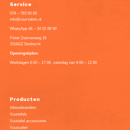
Service
078 – 783 00 08
info@vuur-tafels.nl
WhatsApp 06 – 34 02 88 90
Pieter Zeemanweg 16
3316GZ Dordrecht
Openingstijden:
Werkdagen 8:00 – 17:00, zaterdag van 9:00 – 12:00
Producten
Inbouwbranders
Vuurtafels
Vuurtafel accessoires
Vuurzuilen