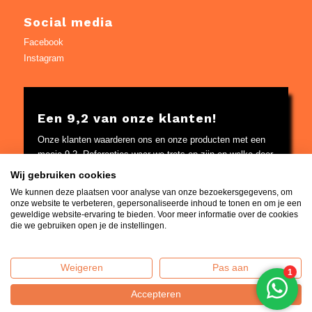
Social media
Facebook
Instagram
Een 9,2 van onze klanten!
Onze klanten waarderen ons en onze producten met een
mooie 9,2. Referenties waar we trots op zijn en welke door
Google worden gecontroleerd.
Wij gebruiken cookies
Bekijk
hier
de referenties
We kunnen deze plaatsen voor analyse van onze bezoekersgegevens, om
onze website te verbeteren, gepersonaliseerde inhoud te tonen en om je een
geweldige website-ervaring te bieden. Voor meer informatie over de cookies
die we gebruiken open je de instellingen.
Weigeren
Pas aan
Home
|
Contact
|
Algemene voorwaarden
|
Over ons
|
Privacy
Policy
| © 2014 - 2026 - Vuur-tafels.nl | KvK: 65511883 |
Accepteren
Verzenden, retourneren en klantenservice