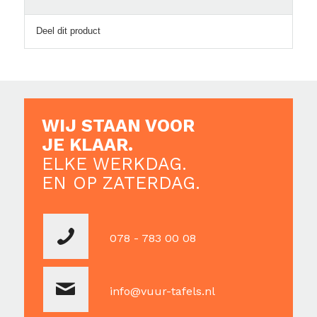
Deel dit product
WIJ STAAN VOOR
JE KLAAR.
ELKE WERKDAG.
EN OP ZATERDAG.
078 - 783 00 08
info@vuur-tafels.nl