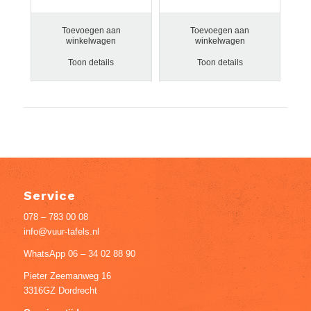
Toevoegen aan
Toevoegen aan
winkelwagen
winkelwagen
Toon details
Toon details
Service
078 – 783 00 08
info@vuur-tafels.nl
WhatsApp 06 – 34 02 88 90
Pieter Zeemanweg 16
3316GZ Dordrecht