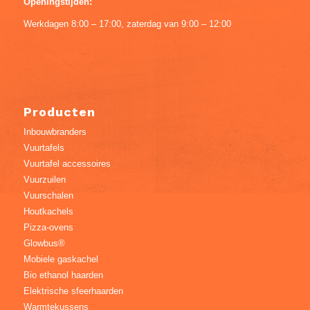
Openingstijden:
Werkdagen 8:00 – 17:00, zaterdag van 9:00 – 12:00
Producten
Inbouwbranders
Vuurtafels
Vuurtafel accessoires
Vuurzuilen
Vuurschalen
Houtkachels
Pizza-ovens
Glowbus®
Mobiele gaskachel
Bio ethanol haarden
Elektrische sfeerhaarden
Warmtekussens