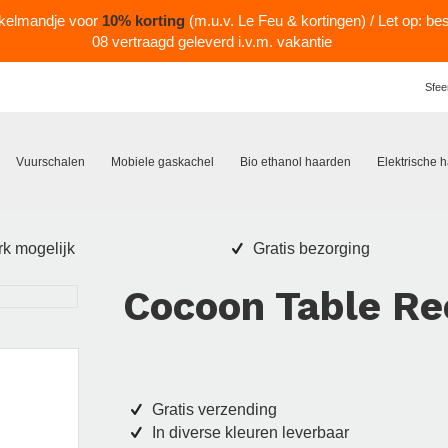
nkelmandje voor
10% korting
(m.u.v. Le Feu & kortingen) / Let op: be
08 vertraagd geleverd i.v.m. vakantie
Sfee
Vuurschalen
Mobiele gaskachel
Bio ethanol haarden
Elektrische 
k mogelijk
Gratis bezorging
Cocoon Table R
Gratis verzending
In diverse kleuren leverbaar