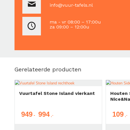
info@vuur-tafels.nl
ma - vr 08:00 – 17:00u
za 09:00 – 12:00u
Gerelateerde producten
Vuurtafel Stone Island vierkant
Houten 
Nice&Na
949
994
109
Prijsklasse:
-
€ 949
tot