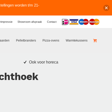
stellingen worden t/m 21-
Logos
rimpressie
Showroom afspraak
Contact
haarden
Pelletbranders
Pizza-ovens
Warmtekussens
Ook voor horeca
echthoek