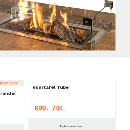
Vuurtafel Tube
rander
699
744
Prijsklasse:
-
€ 699
tot
Opties selecteren
€ 744