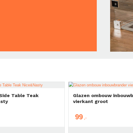
Side Table Teak
Glazen ombouw inbouwb
sty
vierkant groot
99