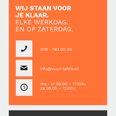
WIJ STAAN VOOR
JE KLAAR.
ELKE WERKDAG.
EN OP ZATERDAG.
078 - 783 00 08
info@vuur-tafels.nl
ma - vr 08:00 – 17:00u
za 09:00 – 12:00u