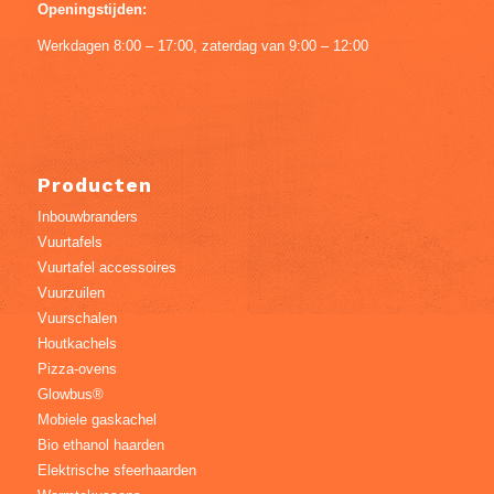
Openingstijden:
Werkdagen 8:00 – 17:00, zaterdag van 9:00 – 12:00
Producten
Inbouwbranders
Vuurtafels
Vuurtafel accessoires
Vuurzuilen
Vuurschalen
Houtkachels
Pizza-ovens
Glowbus®
Mobiele gaskachel
Bio ethanol haarden
Elektrische sfeerhaarden