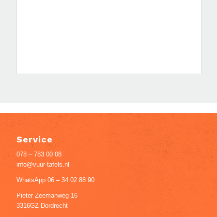
Service
078 – 783 00 08
info@vuur-tafels.nl
WhatsApp 06 – 34 02 88 90
Pieter Zeemanweg 16
3316GZ Dordrecht