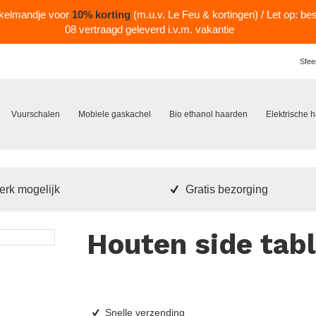
nkelmandje voor
10% korting
(m.u.v. Le Feu & kortingen) / Let op: be
08 vertraagd geleverd i.v.m. vakantie
Sfee
Vuurschalen
Mobiele gaskachel
Bio ethanol haarden
Elektrische 
rk mogelijk
Gratis bezorging
Houten side tab
Snelle verzending