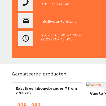
078 - 783 00 08
info@vuur-tafels.nl
ma - vr 08:00 – 17:00u
za 09:00 – 12:00u
Gerelateerde producten
Easyfires inbouwbrander 78 cm
x 38 cm
Vuurtafe
238
283
Prijsklasse: