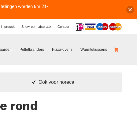
stellingen worden t/m 21-
Logos
rimpressie
Showroom afspraak
Contact
haarden
Pelletbranders
Pizza-ovens
Warmtekussens
Ook voor horeca
le rond