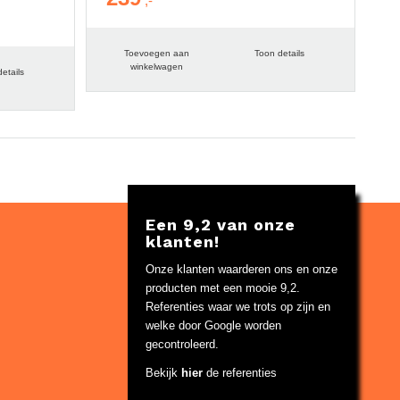
Toevoegen aan
Toon details
winkelwagen
etails
Een 9,2 van onze
klanten!
Onze klanten waarderen ons en onze
producten met een mooie 9,2.
Referenties waar we trots op zijn en
welke door Google worden
gecontroleerd.
Bekijk
hier
de referenties