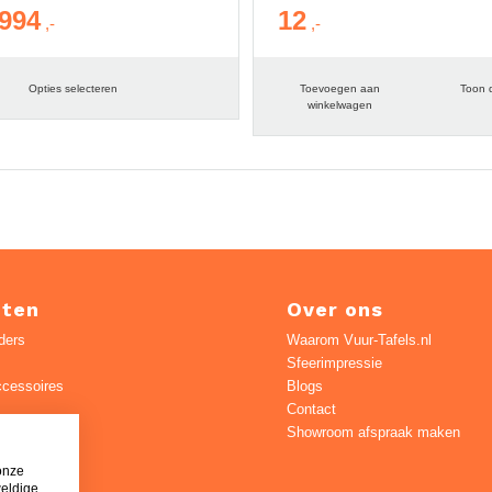
994
12
Prijsklasse:
€ 949
tot
Opties selecteren
Toevoegen aan
Toon d
€ 994
winkelwagen
cten
Over ons
ders
Waarom Vuur-Tafels.nl
Sfeerimpressie
ccessoires
Blogs
Contact
n
Showroom afspraak maken
s
onze
s
weldige