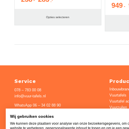
-
949
€ 238
-
tot
Opties selecteren
€ 283
Service
Produ
Inbouwbran
078 – 783 00 08
Vuurtafels
info@vuur-tafels.nl
Vuurtafel a
WhatsApp 06 – 34 02 88 90
Vuurzuilen
Vuurschale
Pieter Zeemanweg 16
Wij gebruiken cookies
Houtkachel
3316GZ Dordrecht
We kunnen deze plaatsen voor analyse van onze bezoekersgegevens, om 
Pizza-oven
website te verbeteren, gepersonaliseerde inhoud te tonen en om je een ge