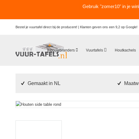
Gebruik "zomer10" in je wi
Bestel je vuurtafel direct bij de producent! |
Klanten geven ons een 9,2 op Google!
Inbouwbranders
Vuurtafels
Houtkachels
Gemaakt in NL
Maatwe